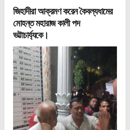
জিহাদীরা আক্রমণ করেন কৈবল্যধামের
মোহন্ত মহারাজ কালী পদ
ভট্টাচার্য্যকে।