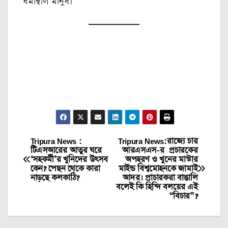
ধর্মাম্বলি মানুষ।
Tripura News :
Tripura News:রাজ্যে চার
Post
টিএসআরের আতুর ঘরে
আরএসএস-র প্রচারকের
‘সহকর্মী’র খুনিদের উৎসব
অপহরণ ও খুনের মাস্টার
navigation
কেন? পেছন থেকে কারা
মাইন্ড বিশ্বমোহনকে জামাই
নাড়ছে কলকাঠি?
আদর। প্রাচারকরা বাঙালি
বলেই কি হিন্দি বলয়ের এই
“বিচার”?