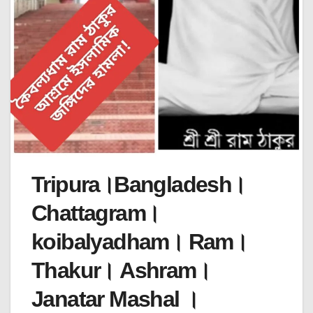
Tripura।Bangladesh।
Chattagram।
koibalyadham। Ram।
Thakur। Ashram।
Janatar Mashal ।