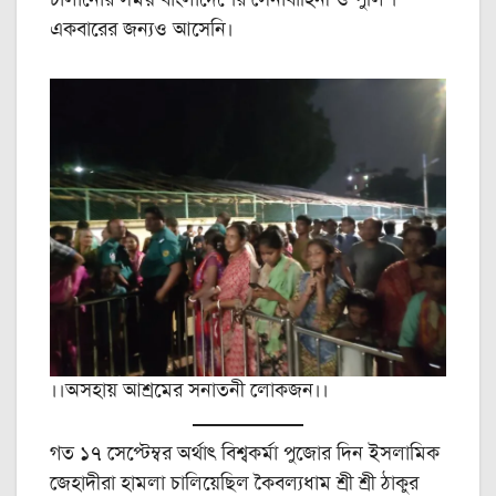
চালানোর সময় বাংলাদেশের সেনাবাহিনী ও পুলিশ
একবারের জন্যও আসেনি।
।।অসহায় আশ্রমের সনাতনী লোকজন।।
গত ১৭ সেপ্টেম্বর অর্থাৎ বিশ্বকর্মা পুজোর দিন ইসলামিক
জেহাদীরা হামলা চালিয়েছিল কৈবল্যধাম শ্রী শ্রী ঠাকুর