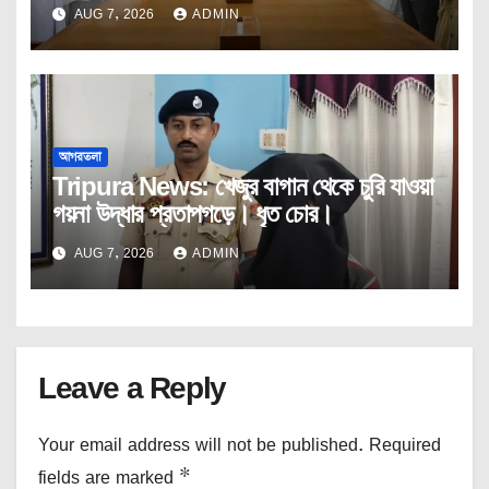
কোর কমিটির বৈঠক।
AUG 7, 2026
ADMIN
আগরতলা
Tripura News: খেজুর বাগান থেকে চুরি যাওয়া
গয়না উদ্ধার প্রতাপগড়ে। ধৃত চোর।
AUG 7, 2026
ADMIN
Leave a Reply
Your email address will not be published.
Required
fields are marked
*