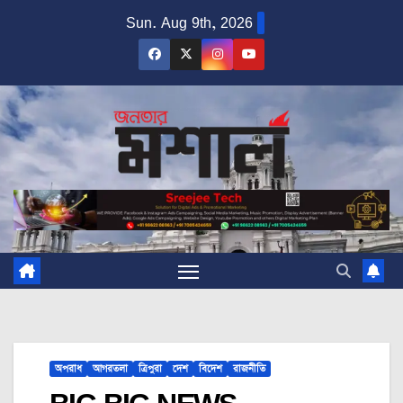
Skip
Sun. Aug 9th, 2026
to
content
অপরাধ
আগরতলা
ত্রিপুরা
দেশ
বিদেশ
রাজনীতি