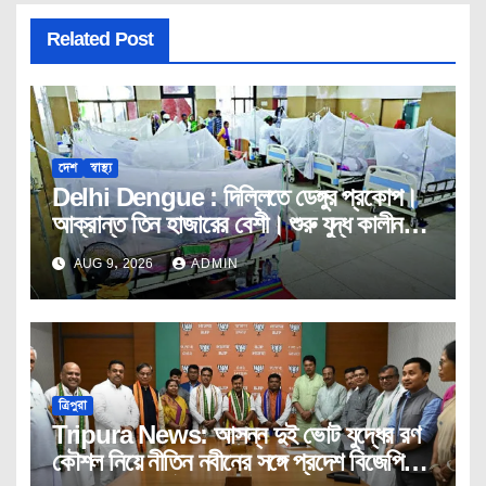
Related Post
দেশ
স্বাস্থ্য
Delhi Dengue : দিল্লিতে ডেঙ্গুর প্রকোপ।
আক্রান্ত তিন হাজারের বেশী। শুরু যুদ্ধ কালীন
তৎপরতা।
AUG 9, 2026
ADMIN
ত্রিপুরা
Tripura News: আসন্ন দুই ভোট যুদ্ধের রণ
কৌশল নিয়ে নীতিন নবীনের সঙ্গে প্রদেশ বিজেপির