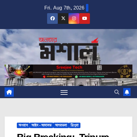
Skip
Fri. Aug 7th, 2026
to
content
অপরাধ
আইন - আদালত
আগরতলা
ত্রিপুরা