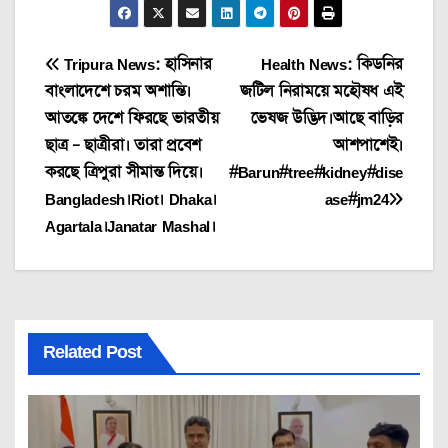
Post
Tripura News: হাসিনার
Health News: কিডনির
বাংলাদেশে চরম অশান্তি।
জটিল নিরাময়ে মহৌষধ এই
navigation
আতঙ্কে দেশে ফিরছে ভারতীয়
ভেষজ উদ্ভিদ।আছে বাড়ির
ছাত্র – ছাত্রীরা। তারা প্রবেশ
আশপাশেই।
করছে ত্রিপুরা সীমান্ত দিয়ে।
#Barun#tree#kidney#dise
Bangladesh।Riot। Dhaka।
ase#jm24
Agartala।Janatar Mashal।
Related Post