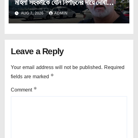
মহিলা সহকর্মীকে যৌন নিপীড়নের দায়ে দোষী
সাব্যস্ত তেহেলকার সম্পাদক।
AUG 7, 2026
ADMIN
Leave a Reply
Your email address will not be published.
Required
fields are marked
*
Comment
*