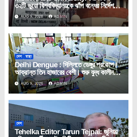
৩২টি ভুয়ো বিশ্ববিদ্যালয়কে ঝাঁপ বন্ধের নির্দেশ
ইউজিসির।
AUG 9, 2026
ADMIN
দেশ
স্বাস্থ্য
Delhi Dengue : দিল্লিতে ডেঙ্গুর প্রকোপ।
আক্রান্ত তিন হাজারের বেশী। শুরু যুদ্ধ কালীন
তৎপরতা।
AUG 9, 2026
ADMIN
দেশ
Tehelka Editor Tarun Tejpal: জুনিয়র