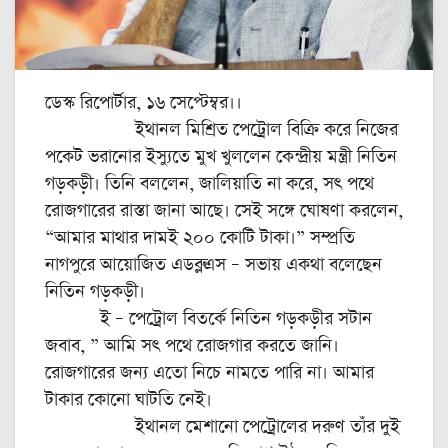
ডেস্ক রিপোর্টার, ১৬ সেপ্টেম্বর।।
ইথানল মিশ্রিত পেট্রোল বিক্রি করে নিজের
পকেট ভরানোর ইস্যুতে মুখ খুললেন কেন্দ্রীয় মন্ত্রী নিতিন
গড়কড়ী। তিনি বললেন, জালিয়াতি না করে, সৎ পথে
রোজগারের রাস্তা জানা আছে। সেই সঙ্গে ঘোষণা করলেন,
“আমার মাথার দামই ২০০ কোটি টাকা।” সম্প্রতি
নাগপুরে আয়োজিত এডব্লুএস – সভায় একথা বলেছেন
নিতিন গড়কড়ী।
ই – পেট্রোল বিতর্কে নিতিন গড়কড়ীর সটান
জবাব, ” আমি সৎ পথে রোজগার করতে জানি।
রোজগারের জন্য এতো নিচে নামতে পারি না। আমার
টাকার কোনো ঘাটতি নেই।
ইথানল মেশানো পেট্রোলের দরুণ তাঁর দুই