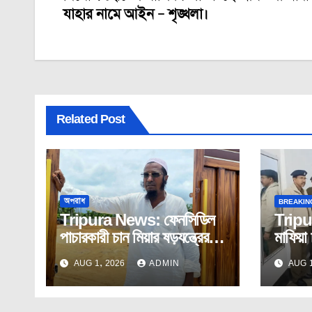
navigation
যাহার নামে আইন – শৃঙ্খলা।
Related Post
অপরাধ
BREAKIN
Tripura News: ফেনসিডিল
Tripu
পাচারকারী চান মিয়ার ষড়যন্ত্রের
মাফিয়া 
শিকার তরুণ সাংবাদিক!
সাংবাদি
AUG 1, 2026
ADMIN
AUG 1