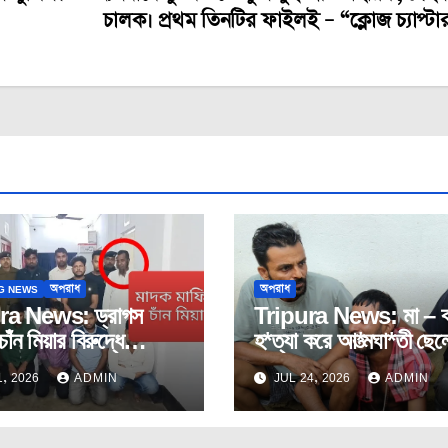
চালক। প্রথম তিনটির ফাইলই – “ক্লোজ চ্যাপ্টা
G NEWS
অপরাধ
অপরাধ
ra News: ড্রাগস
Tripura News: মা – ব
চাঁন মিয়ার বিরুদ্ধে
হ*ত্যা করে আ*ত্মঘা*তী ছে
ক রাহুলের মামলা দায়ের।
ঘটনায়পশ্চিম মুহুরীপুরে।
, 2026
ADMIN
JUL 24, 2026
ADMIN