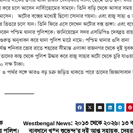
 থানার নাকের ডগায় থাকা একটি বেসরকারি নার্সিং হোমে ভর্তি হন। খবর 
ো করে চলে আসেন নার্সিংহোমের সামনে। তিনি বাড়ি থেকে আসার সময়
়ে আসেন। অটোর বক্সের মধ্যেই ছিলো সোনার গয়না। এবং রাজু সাহা ও 
 ভিতরে চলে যান। তিনি ফিরে এসে দেখেন অটোর বক্স ভাঙ্গা। এবং বক্স
 করেন পশ্চিম থানার পুলিশকে। জানিয়েছেন সদর এসডিপিও দেবব্রত রায়
 গুরুত্ব অনুধাবন করে থানা পুলিশ মাঠে নামে। পশ্চিম থানার ওসি রানা
 পর্যন্ত শনিবার ভোর রাতে শহরের সীমান্ত এলাকা রাজনগর থেকে দুই যুব
। তাদের কাছ থেকে পুলিশ উদ্ধার করে রাজু সাহার অটো থেকে চুরি যাওয়
২০ লক্ষ টাকা।
ার্থর সঙ্গে আরও বড় চক্র জড়িত থাকতে পারে তাদের জিজ্ঞাসাবাদ
ে
Westbengal News: ২০১৩ থেকে ২০২৬। ১৩ ব
র পুলিশ।
ব্যবধানে খু*ন শুভেন্দু’র দুই আপ্ত সহায়ক, দেহর