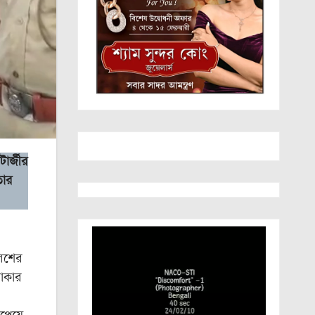
ার্জীর
তার
লিশের
টাকার