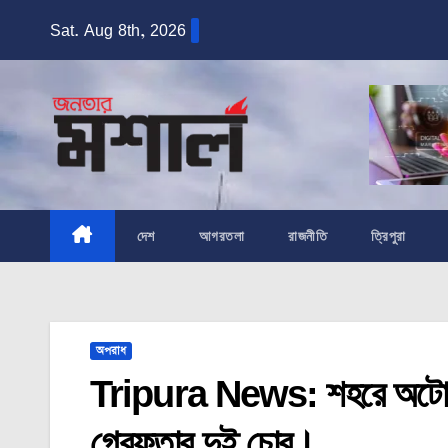
Skip
Sat. Aug 8th, 2026
to
content
দেশ
আগরতলা
রাজনীতি
ত্রিপুরা
অপরাধ
Tripura News: শহরে অটো থেকে
গ্রেফতার দুই চোর।