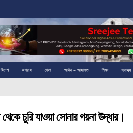
বিদেশ
অপরাধ
খেলা
আইন – আদালত
শিক্ষা
স্বাস্থ্য
 চুরি যাওয়া সোনার গয়না উদ্ধার।