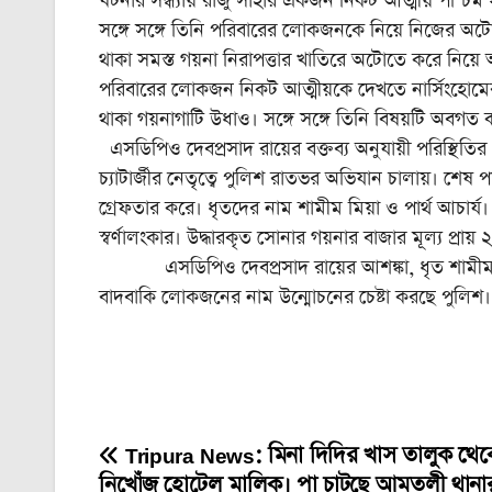
ঘটনার সন্ধ্যায় রাজু সাহার একজন নিকট আত্মীয় পশ্চিম
সঙ্গে সঙ্গে তিনি পরিবারের লোকজনকে নিয়ে নিজের অট
থাকা সমস্ত গয়না নিরাপত্তার খাতিরে অটোতে করে নিয
পরিবারের লোকজন নিকট আত্মীয়কে দেখতে নার্সিংহোমের
থাকা গয়নাগাটি উধাও। সঙ্গে সঙ্গে তিনি বিষয়টি অবগত
এসডিপিও দেবপ্রসাদ রায়ের বক্তব্য অনুযায়ী পরিস্থিতির
চ্যাটার্জীর নেতৃত্বে পুলিশ রাতভর অভিযান চালায়। শেষ
গ্রেফতার করে। ধৃতদের নাম শামীম মিয়া ও পার্থ আচার্য
স্বর্ণালংকার। উদ্ধারকৃত সোনার গয়নার বাজার মূল্য প্রায় 
এসডিপিও দেবপ্রসাদ রায়ের আশঙ্কা, ধৃত শামীম ও প
বাদবাকি লোকজনের নাম উন্মোচনের চেষ্টা করছে পুলিশ।
Tripura News: মিনা দিদির খাস তালুক থেক
Post
নিখোঁজ হোটেল মালিক। পা চাটছে আমতলী থানা