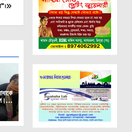
র”।
াবাকে
লে।