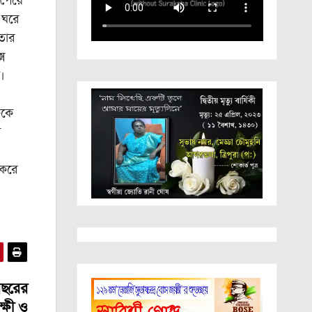
পেয়ে
 ঘরে
তার
ে
।
ককে
া
 করে
ছরের
ক্ষী ও