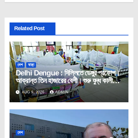
Related Post
দেশ
স্বাস্থ্য
Delhi Dengue : দিল্লিতে ডেঙ্গুর প্রকোপ।
আক্রান্ত তিন হাজারের বেশী। শুরু যুদ্ধ কালীন
তৎপরতা।
AUG 9, 2026
ADMIN
দেশ