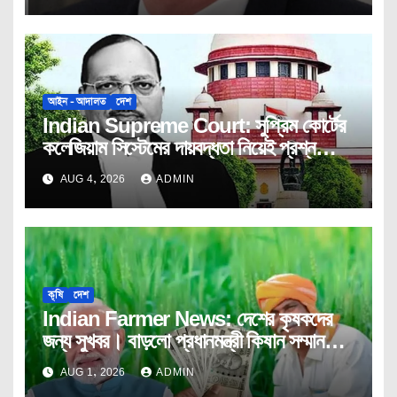
আইন - আদালত
দেশ
Indian Supreme Court: সুপ্রিম কোর্টের
কলেজিয়াম সিস্টেমের দায়বদ্ধতা নিয়েই প্রশ্ন
তুললেন বিচারপতি উজ্জ্বল ভূঁইয়া।
AUG 4, 2026
ADMIN
কৃষি
দেশ
Indian Farmer News: দেশের কৃষকদের
জন্য সুখবর। বাড়লো প্রধানমন্ত্রী কিষান সম্মান
নিধি’ প্রকল্পের মেয়াদ।
AUG 1, 2026
ADMIN