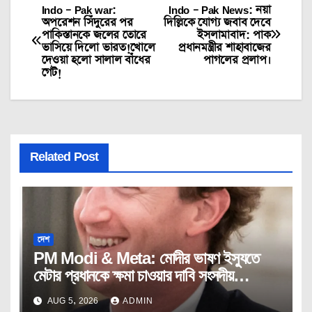
Indo – Pak war:
Indo – Pak News: নয়া
Post
অপরেশন সিঁদুরের পর
দিল্লিকে যোগ্য জবাব দেবে
পাকিস্তানকে জলের তোরে
ইসলামাবাদ: পাক
navigation
ভাসিয়ে দিলো ভারত!খোলে
প্রধানমন্ত্রীর শাহাবাজের
দেওয়া হলো সালাল বাঁধের
পাগলের প্রলাপ।
গেট!
Related Post
দেশ
PM Modi & Meta: মোদীর ভাষণ ইস্যুতে
মেটার প্রধানকে ক্ষমা চাওয়ার দাবি সংসদীয়
প্যানেলের।
AUG 5, 2026
ADMIN