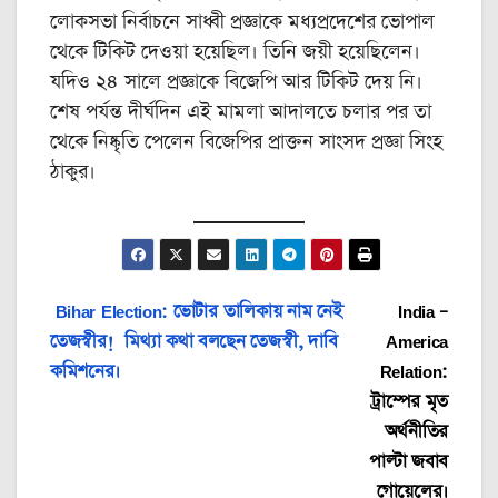
লোকসভা নির্বাচনে সাধ্বী প্রজ্ঞাকে মধ্যপ্রদেশের ভোপাল
থেকে টিকিট দেওয়া হয়েছিল। তিনি জয়ী হয়েছিলেন।
যদিও ২৪ সালে প্রজ্ঞাকে বিজেপি আর টিকিট দেয় নি।
শেষ পর্যন্ত দীর্ঘদিন এই মামলা আদালতে চলার পর তা
থেকে নিষ্কৃতি পেলেন বিজেপির প্রাক্তন সাংসদ প্রজ্ঞা সিংহ
ঠাকুর।
Post
Bihar Election: ভোটার তালিকায় নাম নেই
India –
তেজস্বীর! মিথ্যা কথা বলছেন তেজস্বী, দাবি
America
navigation
কমিশনের।
Relation:
ট্রাম্পের মৃত
অর্থনীতির
পাল্টা জবাব
গোয়েলের।