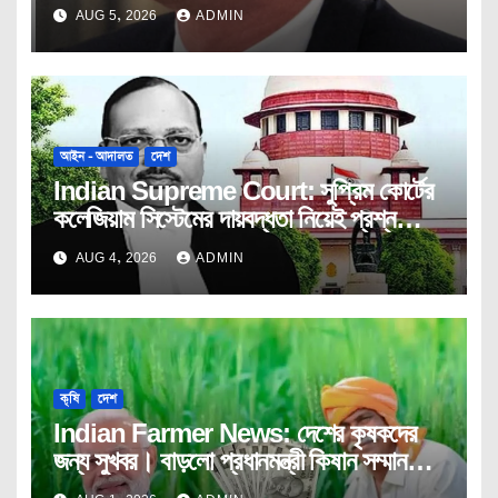
প্যানেলের।
AUG 5, 2026
ADMIN
আইন - আদালত
দেশ
Indian Supreme Court: সুপ্রিম কোর্টের
কলেজিয়াম সিস্টেমের দায়বদ্ধতা নিয়েই প্রশ্ন
তুললেন বিচারপতি উজ্জ্বল ভূঁইয়া।
AUG 4, 2026
ADMIN
কৃষি
দেশ
Indian Farmer News: দেশের কৃষকদের
জন্য সুখবর। বাড়লো প্রধানমন্ত্রী কিষান সম্মান
নিধি’ প্রকল্পের মেয়াদ।