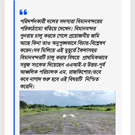
পরিদর্শনকারী দলের সদস্যরা বিমানবন্দরের
পরিকাঠামো খতিয়ে দেখেন। বিমানবন্দর
পুনরায় চালু করতে গেলে প্রয়োজনীয় জমি
আছে কিনা তাও অনুপুঙ্খভাবে বিচার-বিশ্লেষণ
করেন।সব মিলিয়ে এই মুহূর্তে কৈলাসহর
বিমানবন্দরটি চালু করার বিষয়ে প্রাথমিকভাবে
সবুজ সংকেত দিয়েছেন এএআই-র উত্তর-পূর্ব
আঞ্চলিক পরিচালক এম. রাজকিশোর।তবে
কবে নাগাদ শুরু হবে এই বিষয়টি নিশ্চিত
করেনি।