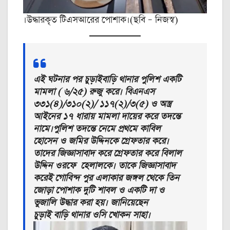
।উদ্ধারকৃত টিএসআরের পোশাক।(ছবি – নিজস্ব)
এই ঘটনার পর চুড়াইবাড়ি থানার পুলিশ একটি
মামলা ( ৬/২৫) রুজু করে। বিএনএস
৩৩১(৪)/৩১০(২)/ ১১৭(২)/৩(৫) ও অস্ত্র
আইনের ১৭ ধারায় মামলা দায়ের করে তদন্তে
নামে।পুলিশ তদন্তে নেমে প্রথমে কাবিল
হোসেন ও জমির উদ্দিনকে গ্রেফতার করে।
তাদের জিজ্ঞাসাবাদ করে গ্রেফতার করে বিলাল
উদ্দিন ওরফে হেলালকে। তাকে জিজ্ঞাসাবাদ
করেই গোবিন্দ পুর এলাকার জঙ্গল থেকে তিন
জোড়া পোশাক দুটি শাবল ও একটি দা ও
ভুজালি উদ্ধার করা হয়। জানিয়েছেন
চুড়াই বাড়ি থানার ওসি খোকন সাহা।