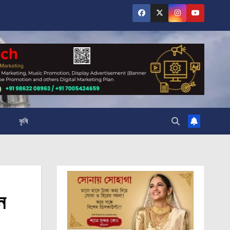
কৃষি
ন