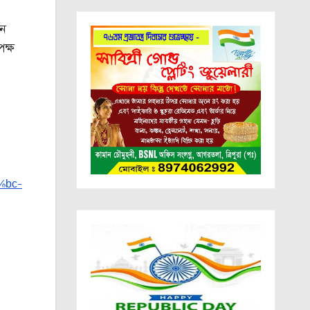
পন
পক্ষ
%bc-