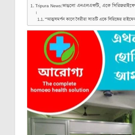
Tripura News:ভাঙলো এনএলএফটি, একে সিরিজরাইফেল 
।
“আত্মসমর্পন কালে বৈরীরা সাতটি একে সিরিজের রাইফেলস,