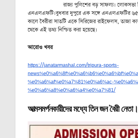
রাজ্য পুলিশের বড় সাফল্য। লোকসভা নির্বাচন 
এনএলএফটি।বুধবার দুপুরে এক সঙ্গে এনএলএফটির ৬৫জন
কালে বৈরীরা সাতটি একে সিরিজের রাইফেলস, তাজা কার্তুজ ও
থেকে এই তথ্য নিশ্চিত করা হয়েছে।
আরোও খবর
https://janatarmashal.com/tripura-sports-
news%e0%a6%8f%e0%a6%b6%e0%a6%bf%e0%
%e0%a6%af%e0%a7%81%e0%a6%ac-%e0%a6%
%e0%a6%a8%e0%a6%a4%e0%a7%81/
আত্মসমর্পনকারীদের মধ্যে তিন জন বৈরী নেতা