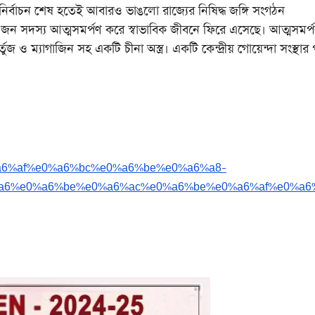
শেষ হতেই আবারও ভাঙলো রাজ্যের নিষিদ্ধ জঙ্গি সংগঠন
 সদস্য আত্মসমর্পণ করে স্বাভাবিক জীবনে ফিরে এসেছে। আত্মসমর্
 ম্যাগাজিন সহ একটি চীনা অস্ত্র। একটি কেন্দ্রীয় গোয়েন্দা সংস্থার 
a6%af%e0%a6%bc%e0%a6%be%e0%a6%a8-
a6%e0%a6%be%e0%a6%ac%e0%a6%be%e0%a6%af%e0%a6
।