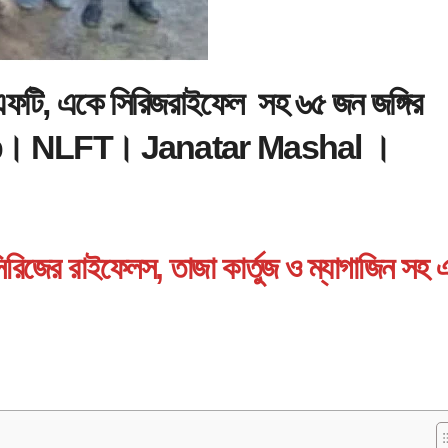
, একে সিরিজরাইফেল সহ ৬৫ জন জঙ্গির
oup। NLFT। Janatar Mashal ।
সিরিজের রাইফেলস, তাজা কার্তুজ ও ম্যাগাজিন সহ 