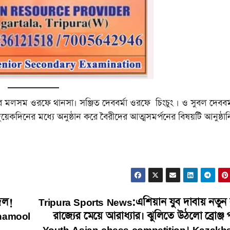
মার মলসম ওরফে থানসা। সঞ্জিত দেববর্মা ওরফে চিংচুং । ও সুবল দেববর্
কদিনের মধ্যে অনুষ্ঠান করে বৈরীদের আত্মসমর্পনের বিষয়টি আনুষ্ঠা
দল!
Tripura Sports News:এশিয়ান যুব দাবায় নতুন
inamool
রাজ্যের মেয়ে আরাধ্যার। ঝুলিতে উঠলো ব্রোঞ্জ