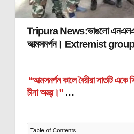
Tripura News:ভাঙলো এনএলএফটি
আত্মসমর্পন। Extremist gr
“আত্মসমর্পন কালে বৈরীরা সাতটি একে 
চীনা অস্ত্র।”
…
Table of Contents