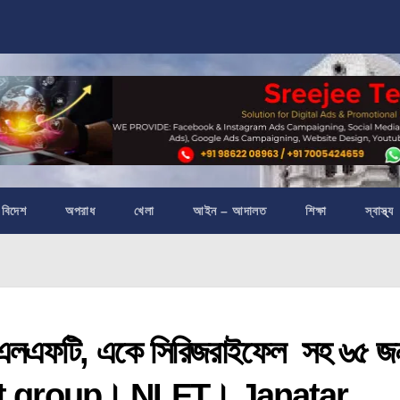
বিদেশ
অপরাধ
খেলা
আইন – আদালত
শিক্ষা
স্বাস্থ্য
এফটি, একে সিরিজরাইফেল সহ ৬৫ জ
emist group। NLFT। Janatar