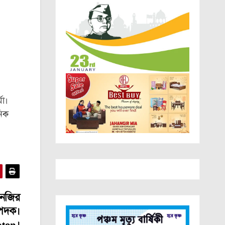
মা।
নিক
 নজির
 পদক।