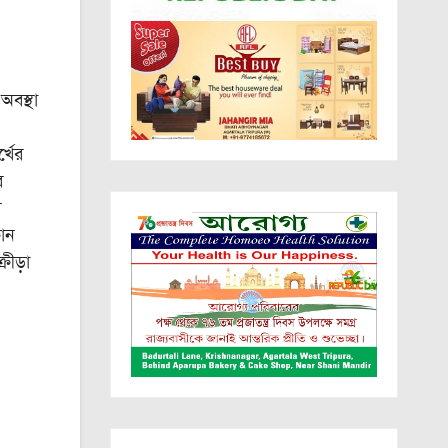
বস্থা
্খের
র
ব
কোন
রীড়া