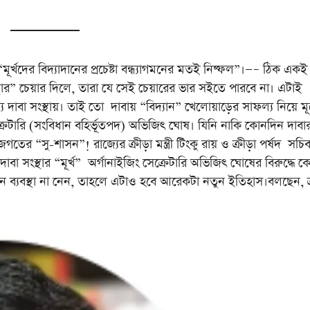
বিদ্যাদানের প্রচেষ্টা বন্ধ্যাগমনের মতই নিষ্ফল”।—– ঠিক একই অ
স্থার” চেয়ার দিলে, তারা যে সেই চেয়ারের ভার সইতে পারবে না। এটাই
বা সংস্থায়। তাই তো দাবায় “বিদ্যান” খেলোয়াড়ের সাফল্য নিয়ে মূর
েক্রেটারি (সংবিধান বহির্ভূতপদ) অভিজিৎ ঘোষ। যিনি নাকি কোনদিন দাবা
গতের “সু-শাসন”! রাজ্যের ক্রীড়া মন্ত্রী টিংকু রায় ও ক্রীড়া পর্ষদ সচি
দাবা সংস্থার “মূর্খ” অর্গানাইজিং সেক্রেটারি অভিজিৎ ঘোষের বিরুদ্ধে 
কোন ব্যবস্থা না নেন, তাহলে এটাও হবে আরেকটা নতুন ইতিহাস।বলছেন, ক্