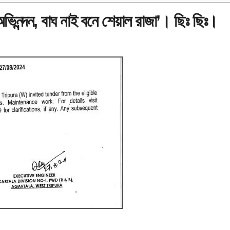
ভিনন্দন, বাঘ নাই বনে শেয়াল রাজা’। ছিঃ ছিঃ।