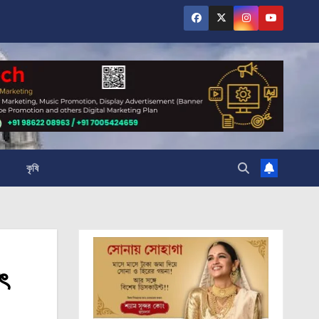
কৃষি
ৎ