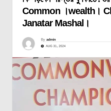
Common ।wealth। Ch
Janatar Mashal।
By
admin
AUG 31, 2024