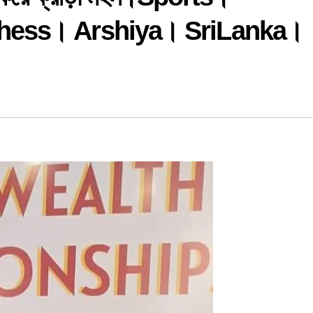
ess। Arshiya। SriLanka।