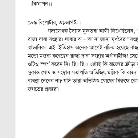
।।বিজ্ঞাপন।।
ডেস্ক রিপোর্টার, ৩১আগস্ট।।
গদ্যলেখক সৈয়দ মুজতবা আলী লিখেছিলেন, “মূর্খদের 
রাজ্য দাবা সংস্থার। দাবার অ – আ না জানা মূর্খদের “সং
স্বাভাবিক। এই ইতিহাস অনেক আগেই রচিত হয়েছে রাজ্য দা
মতো মন্তব্য করেছেন রাজ্য দাবা সংস্থার অর্গানাইজিং স
গুটিও স্পর্শ করেন নি। ছিঃ ছিঃ। এটাই কি রাজ্যের ক্রীড়া জ
সুকান্ত ঘোষ ও সংস্থার সভাপতি অভিজিৎ মল্লিক কি রাজ্য 
ব্যবস্থা নেবেন না? যদি তারা অভিজিৎ ঘোষের বিরুদ্ধে 
জগতের প্রাজ্ঞরা।