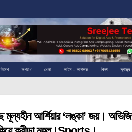
বিদেশ
অপরাধ
খেলা
আইন – আদালত
শিক্ষা
স্বাস্থ্য
মূল্যহীন আর্শিয়ার ‘লঙ্কা’ জয়। অভিজি
তাকিয়ে ক্রীড়া মহল।Sports।