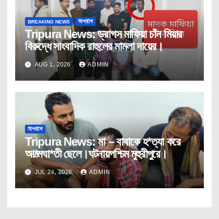
BREAKING NEWS
অপরাধ
Tripura News: ড্রাগস মাফিয়া চাঁন মিয়ার
বিরুদ্ধে সাংবাদিক রাহুলের মামলা দায়ের।
AUG 1, 2026
ADMIN
অপরাধ
Tripura News: মা – বাবাকে হ*ত্যা করে
আ*ত্মঘা*তী ছেলে।ঘটনায়পশ্চিম মুহুরীপুরে।
JUL 24, 2026
ADMIN