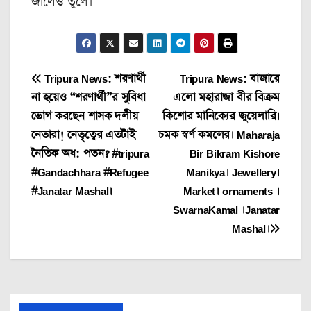
জালেও তুলে।
Post
Tripura News: শরণার্থী
Tripura News: বাজারে
না হয়েও “শরণার্থী”র সুবিধা
এলো মহারাজা বীর বিক্রম
navigation
ভোগ করছেন শাসক দলীয়
কিশোর মানিক্যের জুয়েলারি।
নেতারা! নেতৃত্বের এতটাই
চমক স্বর্ণ কমলের। Maharaja
নৈতিক অধ: পতন? #tripura
Bir Bikram Kishore
#Gandachhara #Refugee
Manikya। Jewellery।
#Janatar Mashal।
Market। ornaments ।
SwarnaKamal ।Janatar
Mashal।