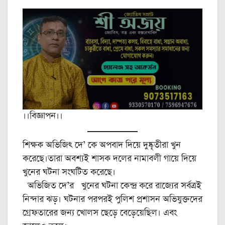
।।বিজ্ঞাপন।।
শিক্ষক অভিজিৎ দে’ কে অপবাদ দিয়ে দুষ্কৃতীরা খুন
করেছে।তারা অবশ্যই শাসক দলের নামাবলী গায়ে দিয়ে
খুনের ঘটনা সংঘটিত করেছে।
অভিজিত দে’র খুনের ঘটনা কেন্দ্র করে রাজ্যের সর্বত্রই
নিন্দার ঝড়। ঘটনার পরপরই পুলিশ প্রশাসন অভিযুক্তদের
গ্রেফতারের জন্য খোলস ছেড়ে বেড়েয়েছিল। এবং