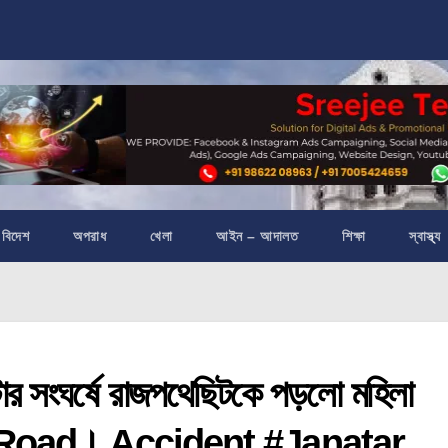
বিদেশ
অপরাধ
খেলা
আইন – আদালত
শিক্ষা
স্বাস্থ্য
সংঘর্ষে রাজপথেছিটকে পড়লো মহিলা
। Road। Accident #Janatar