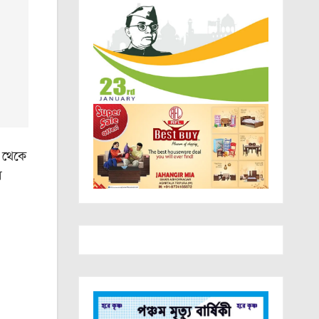
 থেকে
ল