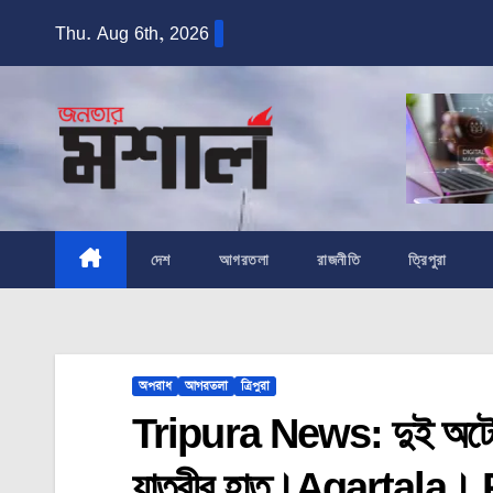
Skip
Thu. Aug 6th, 2026
to
content
দেশ
আগরতলা
রাজনীতি
ত্রিপুরা
অপরাধ
আগরতলা
ত্রিপুরা
Tripura News: দুই অটোর 
যাত্রীর হাত।Agartala