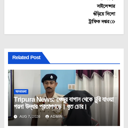
সাইলেন্সার
গুঁড়িয়ে দিলো
ট্রাফিক দপ্তর।
Related Post
আগরতলা
Tripura News: খেজুর বাগান থেকে চুরি যাওয়া
গয়না উদ্ধার প্রতাপগড়ে। ধৃত চোর।
AUG 7, 2026
ADMIN