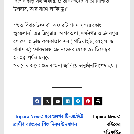
বিশেষ ছাড় সহ অফার, প্রতিটি ক্রয়ের সাথে নিশ্চিত
উপহার, আর সাথে লাকি ড্র।”
‘ শুভ বিবাহ উৎসব’ অফারটি শ্যাম সুন্দর কোং
জুয়েলার্স- এর ত্রিপুরার আগরতলা, ধর্মনগর ও উদয়পুর
শোরুম ছাড়াও কলকাতার সব ( গড়িয়াহাট, বেহালা ও
বারাসাত) শোরুমেও ১৮ নভেম্বর থেকে ৩১ ডিসেম্বর
২০২৫ পর্যন্ত চলবে।
সকলের জন্যে শুভ কামনা জানিয়ে অনুষ্ঠানটি শেষ হয় ।
Post
Tripura News: হরেন্দ্রনগর টি-এস্টেটে
Tripura News:
গ্রামীণ ব্যাংকের শিশু দিবস উদযাপন।
বাইকের
navigation
মডিফাইড