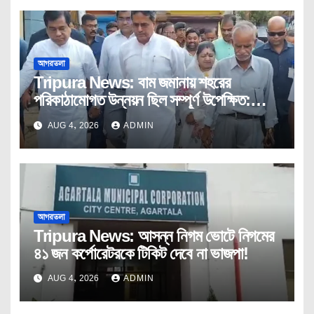
আগরতলা
Tripura News: বাম জমানায় শহরের
পরিকাঠামোগত উন্নয়ন ছিল সম্পূর্ণ উপেক্ষিত:
মুখ্যমন্ত্রী
AUG 4, 2026
ADMIN
আগরতলা
Tripura News: আসন্ন নিগম ভোটে নিগমের
৪১ জন কর্পোরেটরকে টিকিট দেবে না ভাজপা!
AUG 4, 2026
ADMIN