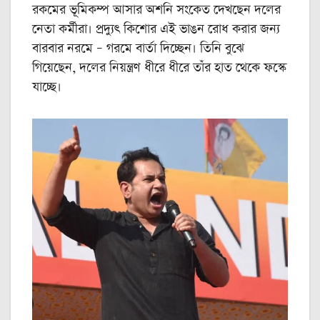
রকমের ভূমিকম্প আসার অশনি সংকেত দেখছেন দলের
নেতা কর্মীরা। প্রদ্যুৎ কিশোর এই ভাঙন রোধ করার জন্য
বারবার নরমে – গরমে বার্তা দিচ্ছেন। তিনি বুঝে
গিয়েছেন, দলের নিয়ন্ত্রণ ধীরে ধীরে তাঁর হাত থেকে ফস্কে
যাচ্ছে।