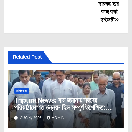
দায়বদ্ধ হয়ে
কাজ করা:
মুখ্যমন্ত্রী
Related Post
আগরতলা
Tripura News: বাম জমানায় শহরের
পরিকাঠামোগত উন্নয়ন ছিল সম্পূর্ণ উপেক্ষিত:
মুখ্যমন্ত্রী
AUG 4, 2026
ADMIN