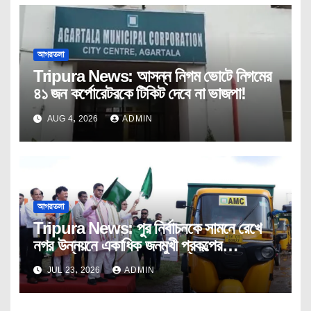
আগরতলা
Tripura News: আসন্ন নিগম ভোটে নিগমের
৪১ জন কর্পোরেটরকে টিকিট দেবে না ভাজপা!
AUG 4, 2026
ADMIN
আগরতলা
Tripura News: পুর নির্বাচনকে সামনে রেখে
নগর উন্নয়নে একাধিক জনমুখী প্রকল্পের
উদ্বোধন।
JUL 23, 2026
ADMIN