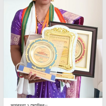
আগরতলা,২ সেপ্টেম্বর।।