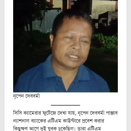
নৃপেন দেববর্মা
সিসি ক্যামেরার ফুটেজে দেখা যায়, নৃপেন দেববর্মা পাঞ্জাব
ন্যাশনাল ব্যাংকের এটিএম কাউন্টারে প্রবেশ করার
কিছুক্ষণ আগে দুই যুবক ঢুকেছিল। তারা এটিএম