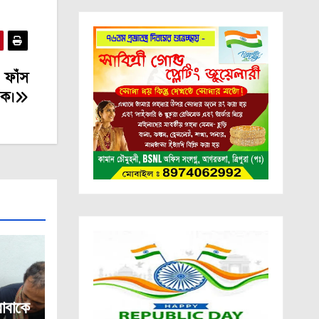
 ফাঁস
ষক।
াবাকে