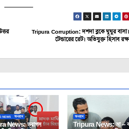
ত্তর
Tripura Corruption: দশদা ব্লকে ঘুঘুর বাসা।
টেন্ডারের রেট। অভিযুক্ত হিসাব রক্
G NEWS
অপরাধ
অপরাধ
ra News: ড্রাগস
Tripura News: মা – ব