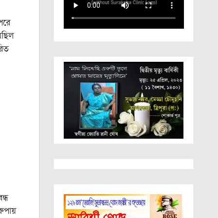
 পরে
়েছিল
রিত
ন্ধ
ুপায়