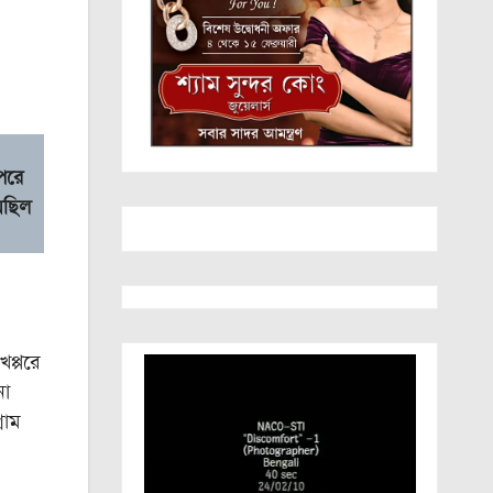
 পরে
়েছিল
প্পরে
না
রাম