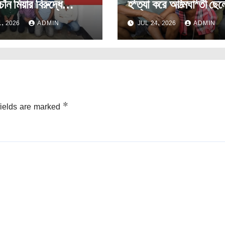
চাঁন মিয়ার বিরুদ্ধে
হ*ত্যা করে আ*ত্মঘা*তী ছে
ক রাহুলের মামলা দায়ের।
ঘটনায়পশ্চিম মুহুরীপুরে।
, 2026
ADMIN
JUL 24, 2026
ADMIN
fields are marked
*