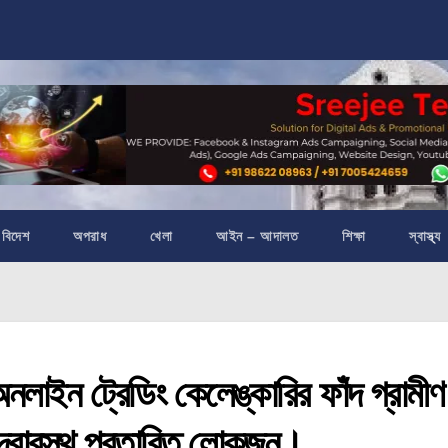
বিদেশ
অপরাধ
খেলা
আইন – আদালত
শিক্ষা
স্বাস্থ্য
ন ট্রেডিং কেলেঙ্কারির ফাঁদ গ্রামীণ
ের দ্বারস্থ প্রতারিত লোকজন।