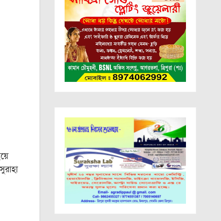
য়ে
সুরাহা