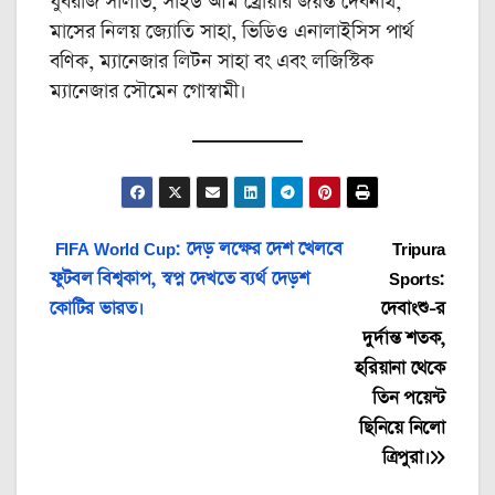
যুবরাজ সালভি, সাইড আর্ম থ্রোয়ার জয়ন্ত দেবনাথ,
মাসের নিলয় জ্যোতি সাহা, ভিডিও এনালাইসিস পার্থ
বণিক, ম্যানেজার লিটন সাহা বং এবং লজিস্টিক
ম্যানেজার সৌমেন গোস্বামী।
Post
FIFA World Cup: দেড় লক্ষের দেশ খেলবে
Tripura
ফুটবল বিশ্বকাপ, স্বপ্ন দেখতে ব্যর্থ দেড়শ
Sports:
navigation
কোটির ভারত।
দেবাংশু-‌র
দুর্দান্ত শতক,
হরিয়ানা থেকে
তিন পয়েন্ট
ছিনিয়ে নিলো
ত্রিপুরা।