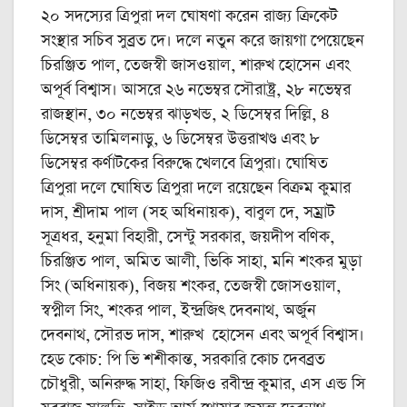
২০ সদস্যের ত্রিপুরা দল ঘোষণা করেন রাজ্য ক্রিকেট
সংস্থার সচিব সুব্রত দে। দলে নতুন করে জায়গা পেয়েছেন
চিরঞ্জিত পাল, তেজস্বী জাসওয়াল, শারুখ হোসেন এবং
অপূর্ব বিশ্বাস। আসরে ২৬ নভেম্বর সৌরাষ্ট্র, ২৮ নভেম্বর
রাজস্থান, ৩০ নভেম্বর ঝাড়খন্ড, ২ ডিসেম্বর দিল্লি, ৪
ডিসেম্বর তামিলনাড়ু, ৬ ডিসেম্বর উত্তরাখণ্ড এবং ৮
ডিসেম্বর কর্ণাটকের বিরুদ্ধে খেলবে ত্রিপুরা। ঘোষিত
ত্রিপুরা দলে ঘোষিত ত্রিপুরা দলে রয়েছেন বিক্রম কুমার
দাস, শ্রীদাম পাল (সহ অধিনায়ক), বাবুল দে, সম্রাট
সূত্রধর, হনুমা বিহারী, সেন্টু সরকার, জয়দীপ বণিক,
চিরঞ্জিত পাল, অমিত আলী, ভিকি সাহা, মনি শংকর মুড়া
সিং (অধিনায়ক), বিজয় শংকর, তেজস্বী জোসওয়াল,
স্বপ্নীল সিং, শংকর পাল, ইন্দ্রজিৎ দেবনাথ, অর্জুন
দেবনাথ, সৌরভ দাস, শারুখ হোসেন এবং অপূর্ব বিশ্বাস।
হেড কোচ: পি ভি শশীকান্ত, সরকারি কোচ দেবব্রত
চৌধুরী, অনিরুদ্ধ সাহা, ফিজিও রবীন্দ্র কুমার, এস এন্ড সি