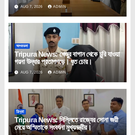
কোর কমিটির বৈঠক।
AUG 7, 2026
ADMIN
আগরতলা
Tripura News: খেজুর বাগান থেকে চুরি যাওয়া
গয়না উদ্ধার প্রতাপগড়ে। ধৃত চোর।
AUG 7, 2026
ADMIN
ত্রিপুরা
Tripura News: দিল্লিতে রাজ্যের সোনা জয়ী
মেয়ে অস্মিতাকে সংবর্ধনা মুখ্যমন্ত্রীর।