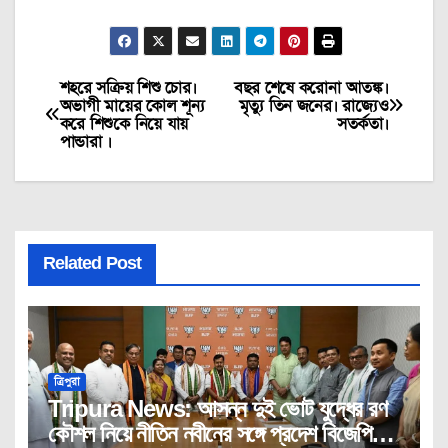
শহরে সক্রিয় শিশু চোর।
বছর শেষে করোনা আতঙ্ক।
Post
অভাগী মায়ের কোল শূন্য
মৃত্যু তিন জনের। রাজ্যেও
করে শিশুকে নিয়ে যায়
সতর্কতা।
navigation
পান্ডারা ।
Related Post
ত্রিপুরা
Tripura News: আসন্ন দুই ভোট যুদ্ধের রণ
কৌশল নিয়ে নীতিন নবীনের সঙ্গে প্রদেশ বিজেপির