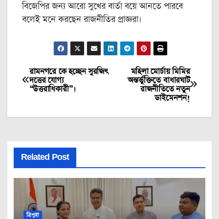
বিজেপির জন্য আরো সুখের বার্তা বয়ে আনতে পারবে
বলেই মনে করছেন রাজনীতির প্রাজ্ঞরা।
রামনগরে কে হচ্ছেন সুরজিৎ
মহিলা মোর্চায় মিমির
Post
দত্তের যোগ্য
অন্তর্ভুক্তিতে বাধারঘাট
“উত্তরাধিকারী”।
রাজনীতিতে নতুন
navigation
ডাইমেনশন!
Related Post
ত্রিপুরা