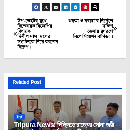
উপ-ভোটের মুখে
গুরুমা ও নবাদা’র নির্দেশে
Post
বিস্ফোরক বিজেপির
দক্ষিণ
বিধায়ক
জেলায় রগরগে
navigation
দিলীপ দাস। দলের
নিগোসিয়েশন বাণিজ্য ।
সংগঠনকে নিয়ে করলেন
বিদ্রুপ ।
Related Post
ত্রিপুরা
Tripura News: দিল্লিতে রাজ্যের সোনা জয়ী