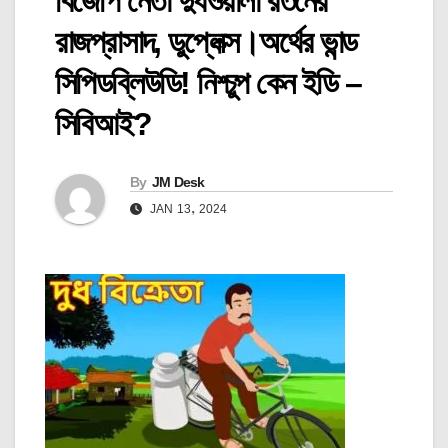
বিজেপি নেতা দুধওয়ালা রতনের
রাজপ্রাসাদ, ডুপ্লেক্স।অর্থের ভান্ড
সিপিডব্লিউডি! নিশ্চুপ কেন ইডি –
সিবিআই?
By
JM Desk
JAN 13, 2024