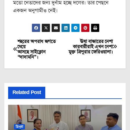
মতো নেতাদের জন্য দুর্নাম হচ্ছে দলের। তার পেছনে
একজন অনুগামীও নেই।
শহরের অপরাধ জগতে
ঊষা বাজারের নেশা
Post
ধেয়ে
কারবারীরাই এখন নেশা
আসছে সাইক্লোন
মুক্ত ত্রিপুরার ফেরিওয়ালা।
navigation
“দাদামনি”।
Related Post
ত্রিপুরা