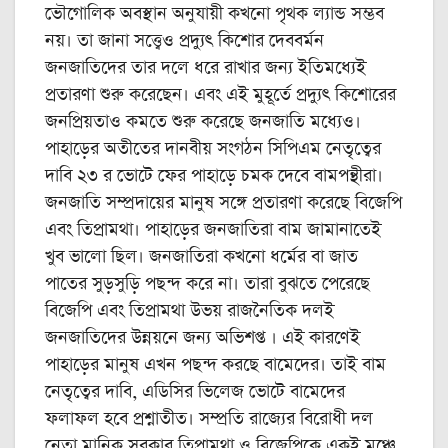
ভৌগোলিক অবস্থান অনুযায়ী কখনো পৃথক ল্যান্ড সম্ভব
নয়। তা জানা সত্ত্বেও প্রদ্যুৎ কিশোর দেববর্মন
জনজাতিদের তার দলে ধরে রাখার জন্য ইতিমধ্যেই
প্রতারণা শুরু করেছেন। এবং এই মুহূর্তে প্রদ্যুৎ কিশোরের
জনপ্রিয়তাও কমতে শুরু করেছে জনজাতি মধ্যেও।
পাহাড়ের অতীতের দানবীয় সংগঠন সিপিএম নেতৃত্বের
দাবি ২৩ র ভোটে ফের পাহাড়ে চমক দেবে বামপন্থীরা।
জনজাতি সম্প্রদায়ের মানুষ সঙ্গে প্রতারণা করেছে বিজেপি
এবং তিপ্রামথা। পাহাড়ের জনজাতিরা বাম জামানাতেই
খুব ভালো ছিল। জনজাতিরা কখনো ধর্মের বা জাত
পাতের সুড়সুড়ি পছন্দ করে না। তারা বুঝতে পেরেছে
বিজেপি এবং তিপ্রামথা উভয় রাজনৈতিক দলই
জনজাতিদের উন্নয়নে জন্য অভিশপ্ত । এই কারণেই
পাহাড়ের মানুষ এখন পছন্দ করছে বামেদের। তাই বাম
নেতৃত্বের দাবি, এডিসির ভিলেজ ভোটে বামেদের
ফলাফল হবে প্রশ্নাতীত। সম্প্রতি রাজ্যের বিরোধী দল
নেতা মানিক সরকার তিপ্রামথা ও বিজেপিকে একই মঞ্চে