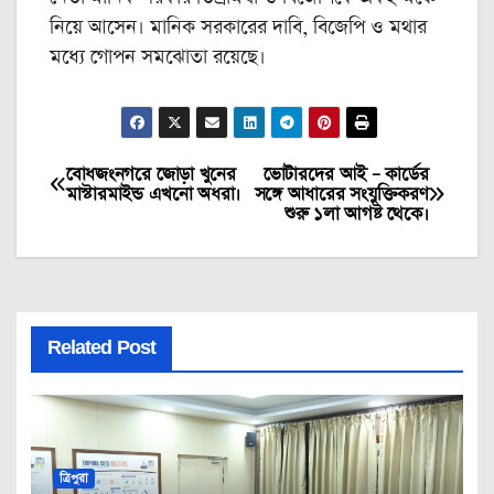
নিয়ে আসেন। মানিক সরকারের দাবি, বিজেপি ও মথার
মধ্যে গোপন সমঝোতা রয়েছে।
বোধজংনগরে জোড়া খুনের
ভোটারদের আই – কার্ডের
Post
মাস্টারমাইন্ড এখনো অধরা।
সঙ্গে আধারের সংযুক্তিকরণ
শুরু ১লা আগষ্ট থেকে।
navigation
Related Post
ত্রিপুরা