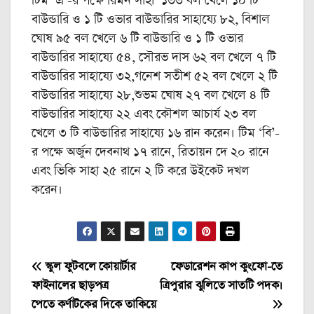
টিম ‘‌এ’-‌র পক্ষে রিমন সাহা ১৩৩ বল খেলে ১০ টি
বাউন্ডারি ও ১ টি ওভার বাউন্ডারির সাহায্যে ৮২, বিশাল
ঘোষ ৯৫ বল খেলে ৬ টি বাউন্ডারি ও ১ টি ওভার
বাউন্ডারির সাহায্যে ৫৪, সৌরভ দাস ৬২ বল খেলে ৭ টি
বাউন্ডারির সাহায্যে ৩২,গনেশ সতীশ ৫২ বল খেলে ২ টি
বাউন্ডারির সাহায্যে ২৮,শুভম ঘোষ ২৭ বল খেলে ৪ টি
বাউন্ডারির সাহায্যে ২২ এবং কৌশল আচার্য ২৩ বল
খেলে ৩ টি বাউন্ডারির সাহায্যে ১৬ রান করেন। টিম ‘‌বি’-‌
র পক্ষে অর্জুন দেবনাথ ১৭ রানে, রিতায়ন দে ২০ রানে
এবং ভিকি সাহা ২৫ রানে ২ টি করে উইকেট দখল
করেন।‌‌
Post
স্কুল ফুটবলে কোয়ার্টার
ফেডারেশন কাপ কুংফো-তে
ফাইনালের ছাড়পত্র
ত্রিপুরার ঝুলিতে সাতটি পদক।
navigation
পেতে কর্ণাটকের দিকে তাকিয়ে