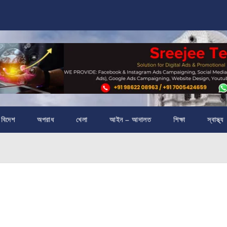
বিদেশ
অপরাধ
খেলা
আইন – আদালত
শিক্ষা
স্বাস্থ্য