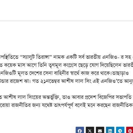
তিতে “স্যালুট তিরাঙ্গা” নামক একটি সর্ব ভারতীয় এনজিও- র সহ 
ত কয়েক মাস আগে তিনি তৃণমূল কংগ্রেস ছেড়ে যোগ দিয়েছিলেন ভারত
। এনজিওটি মূলত দেশের সেনা বাহিনীর স্বার্থে কাজ করে থাকে।তাছাড়াও
 ফাউন্ডার রাজেশ ঝা। গত ২১নভেম্বর আশীষ লাল সিং এই এনজিও’তে আনুষ
লাল সিংয়ের অন্তর্ভুক্তি, তাও আবার প্রদেশ বিজেপির সভাপতি 
র ঘরোয়া রাজনীতির জন্য যথেষ্ট তাৎপর্যপূর্ণ বলেই মনে করছেন রাজনীতিক