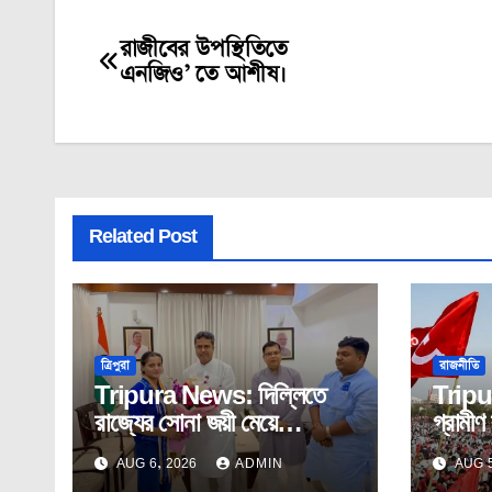
রাজীবের উপস্থিতিতে
Post
এনজিও’ তে আশীষ।
navigation
Related Post
ত্রিপুরা
রাজনীতি
Tripura News: দিল্লিতে
Tripur
রাজ্যের সোনা জয়ী মেয়ে
গ্রামী
অস্মিতাকে সংবর্ধনা মুখ্যমন্ত্রীর।
কংগ্র
AUG 6, 2026
ADMIN
AUG 5
ভাবে দ