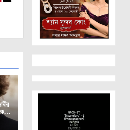
দীর
কে