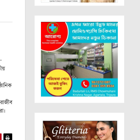
–
ীয়
্ঠানিক
রাজীব
রা।