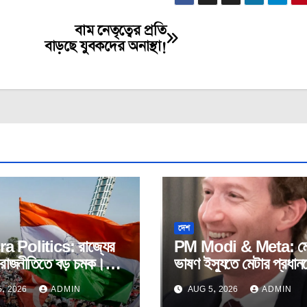
বাম নেতৃত্বের প্রতি
বাড়ছে যুবকদের অনাস্থা!
দেশ
a Politics: রাজ্যের
PM Modi & Meta: মো
ণ রাজনীতিতে বড় চমক।
ভাষণ ইস্যুতে মেটার প্রধান
েস – সিপিআইএম যৌথ
ক্ষমা চাওয়ার দাবি সংসদীয়
, 2026
ADMIN
AUG 5, 2026
ADMIN
খল করলো পঞ্চায়েত।
প্যানেলের।