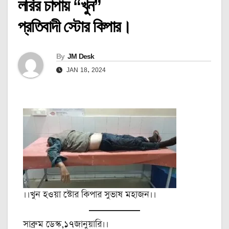
লরির চাপায় “খুন”
প্রতিবাদী স্টোর কিপার।
By
JM Desk
JAN 18, 2024
।।খুন হওয়া স্টোর কিপার সুভাষ মহাজন।।
সাব্রুম ডেস্ক,১৭জানুয়ারি।।