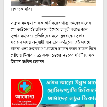
।।ঘাতক লরি।।
সাব্রুম মহকুমা শাসক কার্যালয়ের খাদ্য দপ্তরের চালের
গো-ডাউনের স্টোরকিপার হিসেবে চাকুরী করতে জান
সুভাষ মহাজন। প্রতিদিনের মতো বুধবারেও সুভাষ
মহাজন সময় অনুযায়ী যান তার কর্মস্থলে। এই সময়ে
চালক খাদ্য দপ্তরের গো-ডাউনে চালের বস্তার চালান নিয়ে
পৌঁছায় টিআর – o১ এএস ১৬৩৫ নম্বরের লরিটি।চালক
ছিলেন জাকির হোসেন।