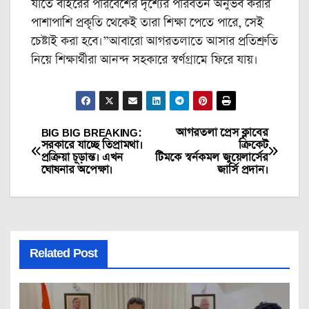
যাতে বাইরের পরিবেশের দৃশ্যের পরিবর্তন অনুভব করার
পাশাপাশি প্রকৃতি থেকেই তারা শিক্ষা পেতে পারে, সেই
চেষ্টাই করা হবে।”আবারো আগরতলাতে আসার প্রতিশ্রুতি
নিয়ে শিক্ষার্থীরা আনন্দ সহকারে স্বর্ণগ্রামে ফিরে যায়।
BIG BIG BREAKING:
আগরতলা ‌প্রেস ক্লাবের
Post
সরকারে যাচ্ছে তিপ্রামথা।
ক্রিকেট
প্রক্রিয়া চূড়ান্ত। এখন
টিমকে স্বর্নকমল জুয়েলার্সের
navigation
ঘোষনার অপেক্ষা।
জার্সি প্রদান।
Related Post