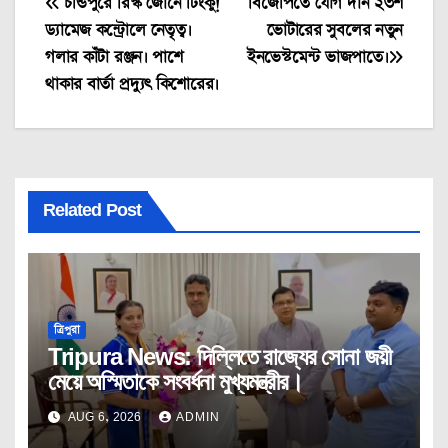
Post
চন্ডিপুরে রিস্ক জোনে টিংকু!
বিজেপিতে যোগ দান ২৩শ
ড্যামেজ কন্ট্রোলে নেতৃত্ব।
ভোটারের সুবলের নতুন
navigation
গলার কাঁটা রঞ্জন। পাশে
ইনভেস্টমেন্ট ভাজপাতে।
থাকার বার্তা প্রদ্যুৎ কিশোরের।
Related Post
ত্রিপুরা
Tripura News: দিল্লিতে রাজ্যের সোনা জয়ী
মেয়ে অস্মিতাকে সংবর্ধনা মুখ্যমন্ত্রীর।
AUG 6, 2026
ADMIN