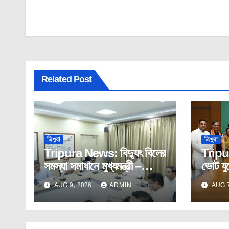
navigation
Related Post
ত্রিপুরা
ত্রিপুরা
Tripura News: বিদ্যুৎ বিলের
Tripu
সমস্যা সমাধানে মুখ্যমন্ত্রী –
ভোট যু
বিদ্যুৎ মন্ত্রীর বৈঠক।
নীতিন ন
AUG 9, 2026
ADMIN
AUG 7
বিজেপি