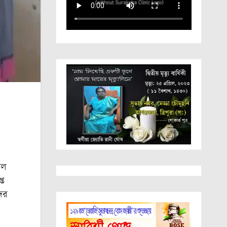
াল
্ত
ের