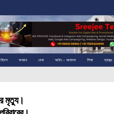
বিদেশ
অপরাধ
খেলা
আইন – আদালত
শিক্ষা
স্বাস্থ্য
 মৃত্যু।
 পরিবারের।