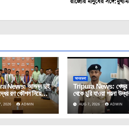
রাজ্যের মানুষের সঙ্গে:মুখ্যমন্ত
আগরতলা
ra News: আসন্ন দুই
Tripura News: খেজুর 
দ্ধের রণ কৌশল নিয়ে
থেকে চুরি যাওয়া গয়না উদ্ধা
বীনের সঙ্গে প্রদেশ
প্রতাপগড়ে। ধৃত চোর।
, 2026
ADMIN
AUG 7, 2026
ADMIN
র কোর কমিটির বৈঠক।