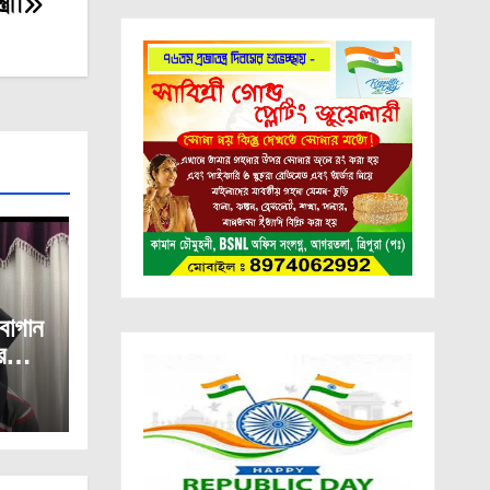
্রী।
বাগান
র