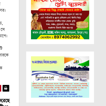
ে
লের।
য,
 সে
কআপে।
টি
িসারকে
োভ
করেছে