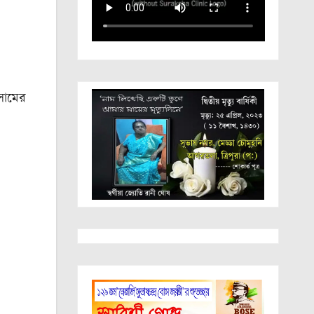
আসামের