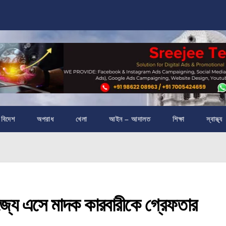
বিদেশ
অপরাধ
খেলা
আইন – আদালত
শিক্ষা
স্বাস্থ্য
ে এসে মাদক কারবারীকে গ্রেফতার