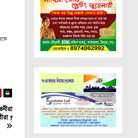
থেকে
তনীরা
বীরা ?