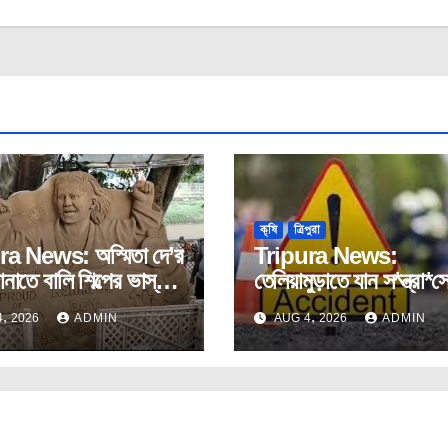
কৃষি
ত্রিপুরা
ra News: অস্মিতা দে’র
Tripura News:
ানাতে বালি শিল্পের ভাস্কর্য
তেলিয়ামুড়াতে যান স*ন্ত্রা*স
।
হারালেন কৃষক।
, 2026
ADMIN
AUG 4, 2026
ADMIN