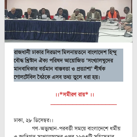
রাজধানী ঢাকার সিরডাপ মিলনায়তনে বাংলাদেশ হিন্দু
বৌদ্ধ খ্রিস্টান ঐক্য পরিষদ আয়োজিত ‘সংখ্যালঘুদের
মানবাধিকার বর্তমান বাস্তবতা ও প্রত্যাশা’ শীর্ষক
গোলটেবিল বৈঠকে এসব তথ্য তুলে ধরা হয়।
।।*সমীরণ রায়* ।।
__________________
ঢাকা, ২৮ ডিসেম্বর।।
গণ-অভ্যুত্থান-পরবর্তী সময়ে বাংলাদেশে ধর্মীয়