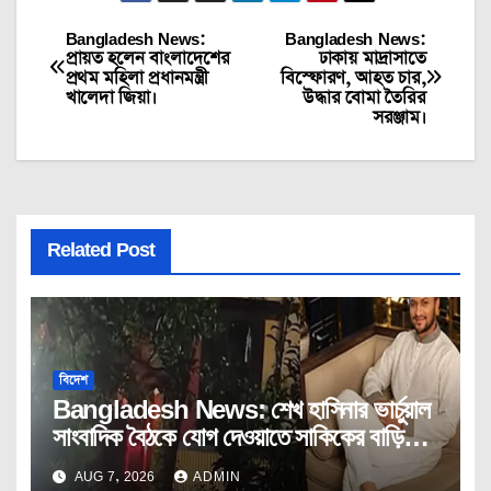
Bangladesh News:
Bangladesh News:
Post
প্রায়ত হলেন বাংলাদেশের
ঢাকায় মাদ্রাসাতে
প্রথম মহিলা প্রধানমন্ত্রী
বিস্ফোরণ, আহত চার,
navigation
খালেদা জিয়া।
উদ্ধার বোমা তৈরির
সরঞ্জাম।
Related Post
বিদেশ
Bangladesh News: শেখ হাসিনার ভার্চুয়াল
সাংবাদিক বৈঠকে যোগ দেওয়াতে সাকিকের বাড়িতে
অগ্নিসংযোগ।
AUG 7, 2026
ADMIN