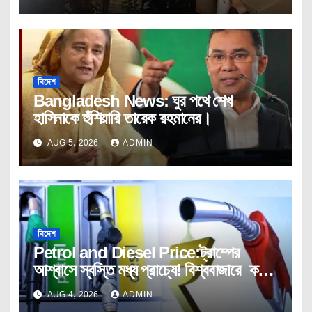
বিদেশ
Bangladesh News: ঘুর পথে শেখ
হাসিনাকে হুঁশিয়ারি তারেক রহমানের।
AUG 5, 2026
ADMIN
বিদেশ
Petrol and Diesel Price:ট্রাম্পের
আশ্বাসে স্বস্তি মধ্য প্রাচ্যে! বিশ্ববাজারে কমছে
তেলের দাম।
AUG 4, 2026
ADMIN