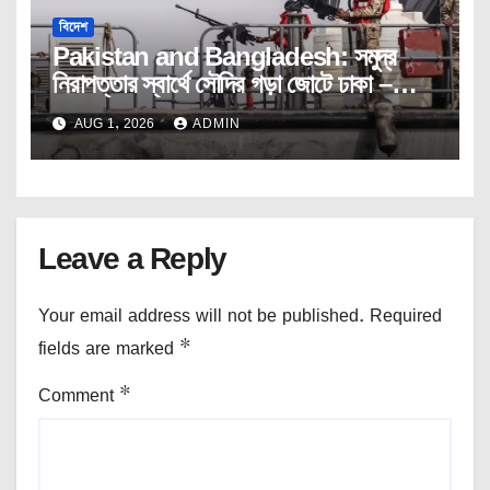
বিদেশ
Pakistan and Bangladesh: সমুদ্র
নিরাপত্তার স্বার্থে সৌদির গড়া জোটে ঢাকা –
ইসলামাবাদ! নজরে রাখছে নয়া দিল্লি।
AUG 1, 2026
ADMIN
Leave a Reply
Your email address will not be published.
Required
fields are marked
*
Comment
*