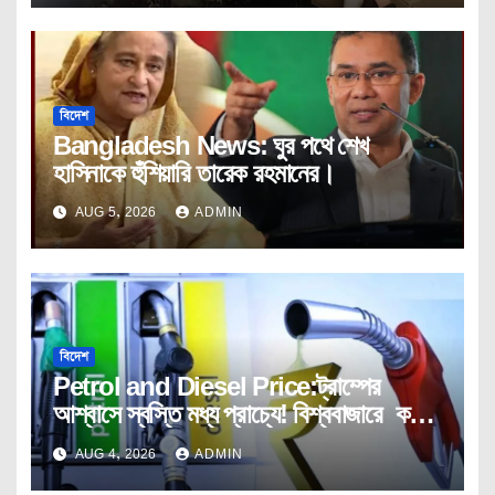
বিদেশ
Bangladesh News: ঘুর পথে শেখ
হাসিনাকে হুঁশিয়ারি তারেক রহমানের।
AUG 5, 2026
ADMIN
বিদেশ
Petrol and Diesel Price:ট্রাম্পের
আশ্বাসে স্বস্তি মধ্য প্রাচ্যে! বিশ্ববাজারে কমছে
তেলের দাম।
AUG 4, 2026
ADMIN