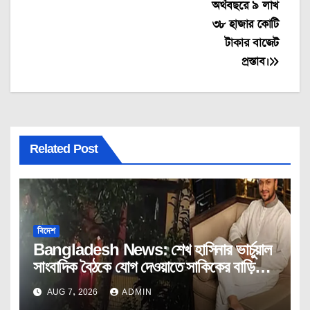
অর্থবছরে ৯ লাখ
৩৮ হাজার কোটি
টাকার বাজেট
প্রস্তাব।
Related Post
বিদেশ
Bangladesh News: শেখ হাসিনার ভার্চুয়াল
সাংবাদিক বৈঠকে যোগ দেওয়াতে সাকিকের বাড়িতে
অগ্নিসংযোগ।
AUG 7, 2026
ADMIN