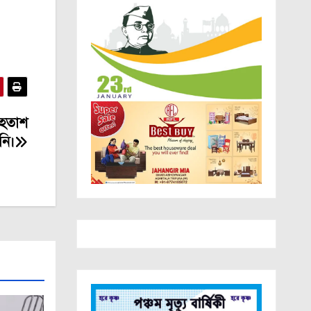
 হতাশ
নি।