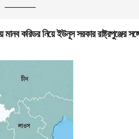
ে মানব করিডর নিয়ে ইউনূস সরকার রাষ্ট্রপুঞ্জের সঙ্গ