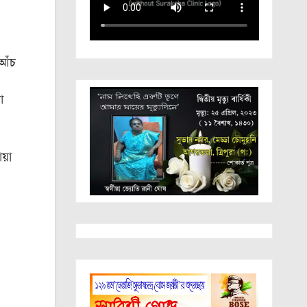
 আঁচ
া
য়া