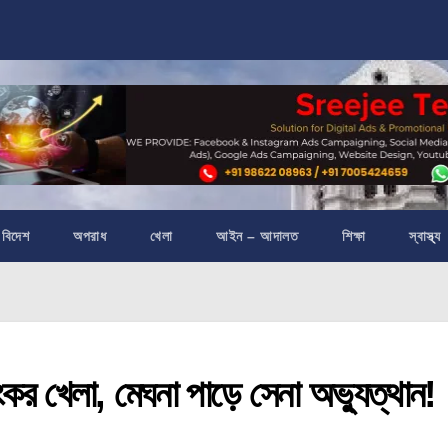
বিদেশ
অপরাধ
খেলা
আইন – আদালত
শিক্ষা
স্বাস্থ্য
লা, মেঘনা পাড়ে সেনা অভ্যুত্থান!