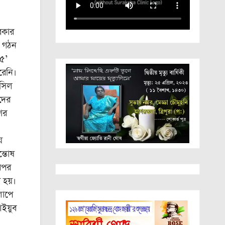
রকার
ন গঠন
২৫’
রেনি।
ফসিল
দের
ের
য়
্তোষ
এরপর
া হয়।
লাপে
আইয়ুব