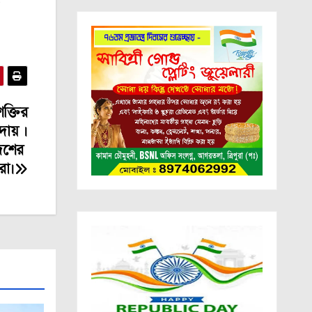
৫
ক্তির
িদায় ।
দেশের
ীরা।