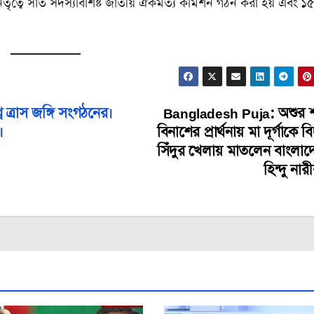
র নেতৃত্বে সাত সদস্যবিশিষ্ট জাতীয় ঐকমত্য কমিশন গঠন করা হয় এবং ১
ত্রাস জঙ্গি সংগঠনের।
Bangladesh Puja: অশুর শ
।
বিনাশের প্রার্থনায় মা দূর্গাকে ব
সিঁদুর খেলায় মাতলেন বাংলা
হিন্দু নার