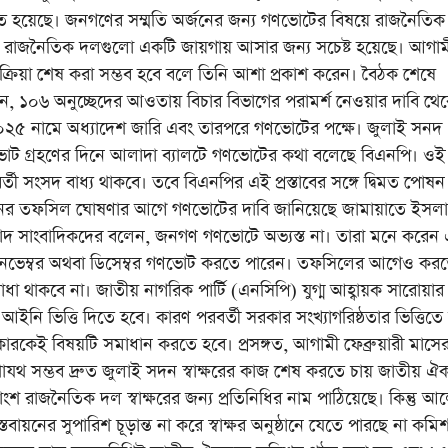
িত হয়েছে। জনগণের সম্মতি অর্জনের জন্য গণভোটের বিষয়ে রাজনৈতিক
 রাজনৈতিক দলগুলো একটি জায়গায় আসার জন্য সচেষ্ট হয়েছে। আগাম
্রিয়া শেষ করা সম্ভব হবে বলে তিনি আশা প্রকাশ করেন। বৈঠক শেষে
ন, ১০৬ অনুচ্ছেদের আওতায় বিচার বিভাগের পরামর্শ নেওয়ার দাবি থে
২৫ নামে অধ্যাদেশ জারি এবং তারপরে গণভোটের পক্ষে। জুলাই সনদ
র ভোট গ্রহণের দিনে আলাদা ব্যালটে গণভোটের কথা বলেছে বিএনপি। ও
ী সংসদ বাধ্য থাকবে। তবে বিএনপির এই প্রস্তাবের সঙ্গে দ্বিমত পোষ
্বাচনের তফসিল ঘোষণার আগে গণভোটের দাবি জানিয়েছে জামায়াতে ইসলা
াদ সাংবাদিকদের বলেন, জনগণ গণভোটে অভ্যস্ত না। তারা মনে করেন 
া, নভেম্বর অথবা ডিসেম্বর গণভোট করতে পারেন। তফসিলের আগেও কর
ধা থাকবে না। জাতীয় নাগরিক পার্টি (এনসিপি) যুগ্ম আহ্বায়ক সারোয়ার
 ভিত্তি দিতে হবে। কারণ পরবর্তী সরকার সংখ্যাগরিষ্ঠতার ভিত্তিতে
ারকেই বিষয়টি সমাধান করতে হবে। প্রসঙ্গত, আগামী ফেব্রুয়ারী মাসে
থাযথ সম্ভব দ্রুত জুলাই সদন স্বাক্ষরের কাজ শেষ করতে চায় জাতীয় ঐ
 রাজনৈতিক দল স্বাক্ষরের জন্য প্রতিনিধির নাম পাঠিয়েছে। কিন্তু আ
তবায়নের সুপারিশ চূড়ান্ত না করে স্বাক্ষর অনুষ্ঠানে যেতে পারছে না কমি