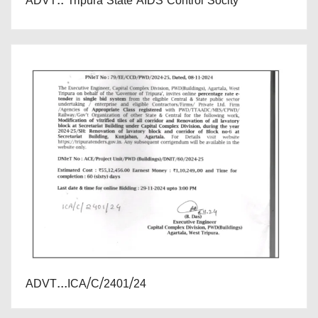
ADVT.. Tripura State AIDS Control Socity
ADVT...ICA/C/2401/24