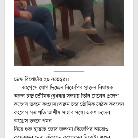
ডেস্ক রিপোর্টার,২৯ নভেম্বর।।
কংগ্রেসে যোগ দিচ্ছেন বিজেপির প্রাক্তন বিধায়ক
অরুন চন্দ্র ভৌমিক!বুধবার সন্ধ্যায় তিনি গেলেন প্রদেশ
কংগ্রেস ভবনে কংগ্রেস।অরুন চন্দ্র ভৌমিক বৈঠক করলেন
কংগ্রেস সভাপতি আশীষ সাহার সঙ্গে।অরুণ চন্দ্রের
কংগ্রেস ভবনে গমন
নিয়ে শুরু হয়েছে জোর জল্পনা।বিজেপির আরোও
কয়েকজন নেতা ঝুঁকছেন কংগ্রেসের দিকেই। গুঞ্জন