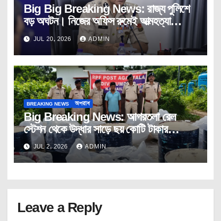
Big Big Breaking News: রাজ্য পুলিশে
বড় অঘটন। নিজের অফিস রুমেই আত্মহত্যা
ডিজিপি আইপিএস অনুরাগ ধ্যানকরের।
JUL 20, 2026
ADMIN
Tripura।Police।DGP।IPS।
Anurag।Dhyankar।Janatar।
Mashal।
BREAKING NEWS
অপরাধ
Big Breaking News: আগরতলা রেল
স্টেশন থেকে উদ্ধার সাড়ে ছয় কোটি টাকার
“এসকফ” কফ সিরাপের চালান। ধৃত এক যুবক।
JUL 2, 2026
ADMIN
Leave a Reply