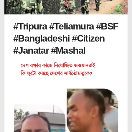
#Tripura #Teliamura #BSF
#Bangladeshi #Citizen
#Janatar #Mashal
দেশ রক্ষার কাজে নিয়োজিত জওয়ানরাই
কি ফুটো করছে দেশের সার্বভৌমত্বকে?