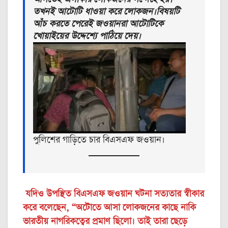
তখনই আটোটি ধাওয়া করে লোকজন।বিষয়টি
আঁচ করতে পেরেই জওয়ানরা আটোটিকে
খোয়াইয়ের উদ্দেশ্যে পাঠিয়ে দেয়।
পুলিশের গাড়িতে চার বিএসএফ জওয়ান।
যদিও উপস্থিত বিএসএফ জওয়ান ঘটনা সত্যতার স্বীকার
করে বলেছেন, “অটোতে আসা লোকজনের কাছে নাকি
ভারতীয় নাগরিকত্বের প্রমাণ ছিলো। তাই তারা ছেড়ে