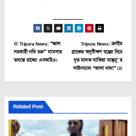
Post
Tripura News: “জাল
Tripura News: ক্রাইম
সরকারী নথি চক্র” মামলার
ব্রাঞ্চের অণুবীক্ষণ যন্ত্রের নিচে
navigation
তদন্তে রাজ্যে এনআইএ।
ধৃত মাদক মাফিয়া মান্তুনু’ র
লাইনম্যান “কালা দাদা”।
Related Post