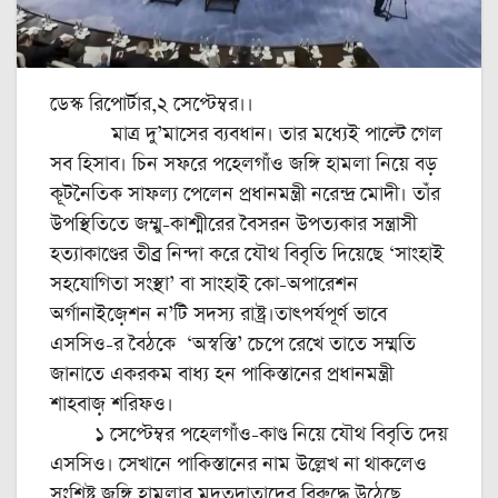
ডেস্ক রিপোর্টার,২ সেপ্টেম্বর।।
মাত্র দু’মাসের ব্যবধান। তার মধ্যেই পাল্টে গেল
সব হিসাব। চিন সফরে পহেলগাঁও জঙ্গি হামলা নিয়ে বড়
কূটনৈতিক সাফল্য পেলেন প্রধানমন্ত্রী নরেন্দ্র মোদী। তাঁর
উপস্থিতিতে জম্মু-কাশ্মীরের বৈসরন উপত্যকার সন্ত্রাসী
হত্যাকাণ্ডের তীব্র নিন্দা করে যৌথ বিবৃতি দিয়েছে ‘সাংহাই
সহযোগিতা সংস্থা’ বা সাংহাই কো-অপারেশন
অর্গানাইজ়েশন ন’টি সদস্য রাষ্ট্র।তাৎপর্যপূর্ণ ভাবে
এসসিও-র বৈঠকে ‘অস্বস্তি’ চেপে রেখে তাতে সম্মতি
জানাতে একরকম বাধ্য হন পাকিস্তানের প্রধানমন্ত্রী
শাহবাজ় শরিফও।
১ সেপ্টেম্বর পহেলগাঁও-কাণ্ড নিয়ে যৌথ বিবৃতি দেয়
এসসিও। সেখানে পাকিস্তানের নাম উল্লেখ না থাকলেও
সংশ্লিষ্ট জঙ্গি হামলার মদতদাতাদের বিরুদ্ধে উঠেছে