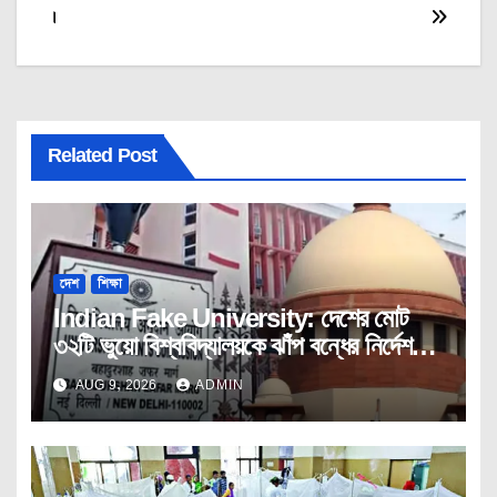
।
Related Post
দেশ
শিক্ষা
Indian Fake University: দেশের মোট
৩২টি ভুয়ো বিশ্ববিদ্যালয়কে ঝাঁপ বন্ধের নির্দেশ
ইউজিসির।
AUG 9, 2026
ADMIN