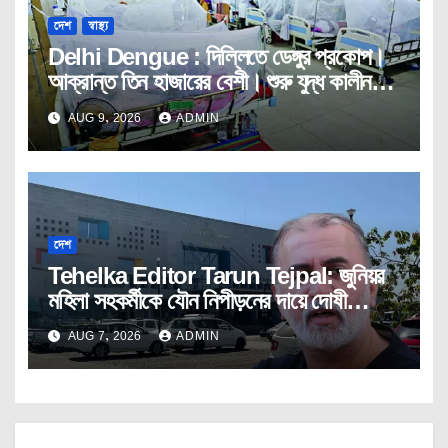
দেশ
স্বাস্থ্য
Delhi Dengue : দিল্লিতে ডেঙ্গুর প্রকোপ।
আক্রান্ত তিন হাজারের বেশী। শুরু যুদ্ধ কালীন
তৎপরতা।
AUG 9, 2026
ADMIN
দেশ
Tehelka Editor Tarun Tejpal: জুনিয়র
মহিলা সহকর্মীকে যৌন নিপীড়নের দায়ে দোষী
সাব্যস্ত তেহেলকার সম্পাদক।
AUG 7, 2026
ADMIN