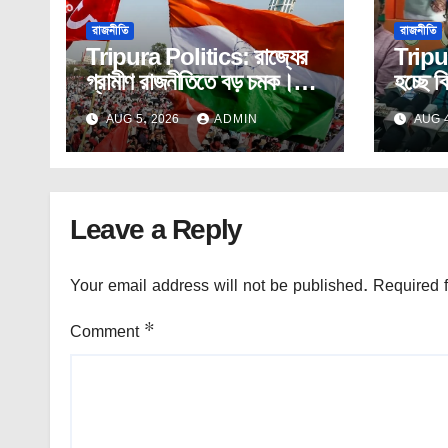
রাজনীতি
রাজনীতি
Tripura Politics: রাজ্যের
Tripu
গ্রামীণ রাজনীতিতে বড় চমক।
হচ্ছে ব
কংগ্রেস – সিপিআইএম যৌথ
কর্মসূচ
AUG 5, 2026
ADMIN
AUG 4
ভাবে দখল করলো পঞ্চায়েত।
Leave a Reply
Your email address will not be published.
Required 
Comment
*