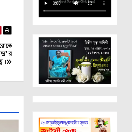
ুরোতে
্র’ র
ব ।