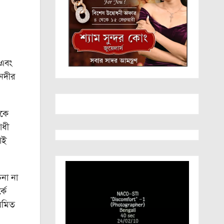
 এবং
 নদীর
ীকে
োধী
াই
না না
কে
য়মিত