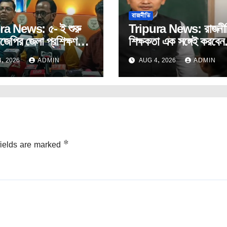
রাজনীতি
ra News: ৫- ই শুরু
Tripura News: রাজনী
িজেপির জেলা প্রশিক্ষণ
শিক্ষকতা এক সঙ্গেই করবেন
ি।
প্রাক্তন সাংসদ রেবতী ত্রি
, 2026
ADMIN
AUG 4, 2026
ADMIN
fields are marked
*