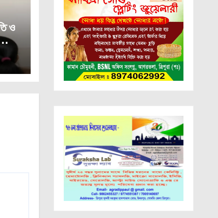
তি ও
পুরা।