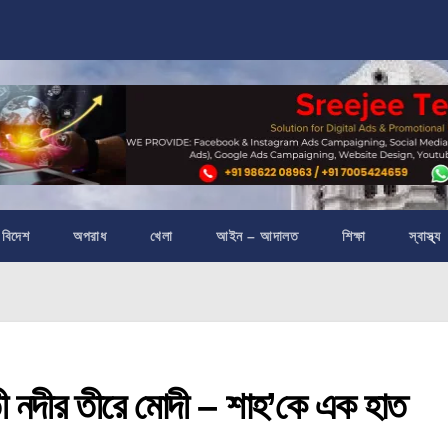
বিদেশ
অপরাধ
খেলা
আইন – আদালত
শিক্ষা
স্বাস্থ্য
নদীর তীরে মোদী – শাহ’কে এক হাত