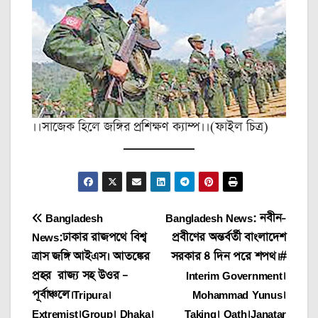
।।সাজেক হিলে জঙ্গির প্রশিক্ষণ ক্যাম্প।।(ফাইল চিত্র)
Post
Bangladesh
Bangladesh News: নবীন-
News:ঢাকার রাজপথে বিশ্ব
প্রবীণের অন্তর্বর্তী বাংলাদেশ
navigation
ত্রাস জঙ্গি আইএস। আতঙ্কের
সরকার ৪ দিন পরে শপথ।#
প্রহর রাজ্য সহ উওর –
Interim Government।
পূর্বাঞ্চলে।Tripura।
Mohammad Yunus।
Extremist।Group। Dhaka।
Taking। Oath।Janatar