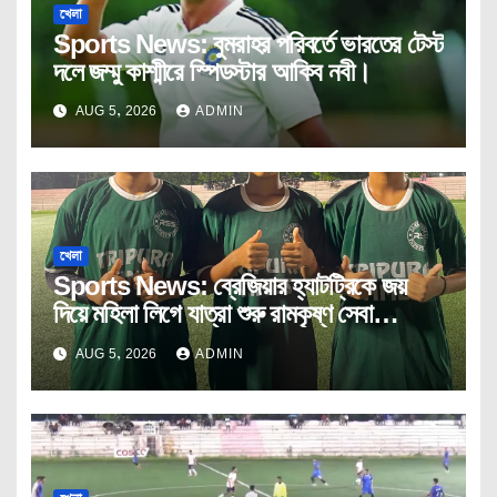
খেলা
Sports News: বুমরাহর পরিবর্তে ভারতের টেস্ট
দলে জম্মু কাশ্মীরে স্পিডস্টার আকিব নবী।
AUG 5, 2026
ADMIN
খেলা
Sports News: ব্রেজিয়ার হ্যাটট্রিকে জয়
দিয়ে মহিলা লিগে যাত্রা শুরু রামকৃষ্ণ সেবা
আশ্রমের।
AUG 5, 2026
ADMIN