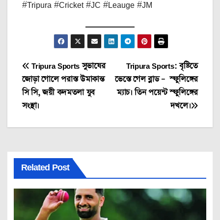
#Tripura #Cricket #JC #Leauge #JM
Post
Tripura Sports সুভাষের
Tripura Sports: বৃষ্টিতে
জোড়া গোলে পরাস্ত উমাকান্ত
ভেস্তে গেল ব্লাড – স্ফুলিঙ্গের
navigation
সি সি, জয়ী কদমতলা যুব
ম্যাচ। তিন পয়েন্ট স্ফুলিঙ্গের
সংস্থা।
দখলে।
Related Post