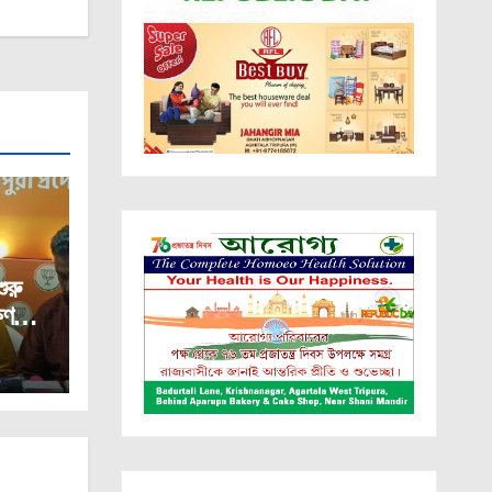
রু
ষণ