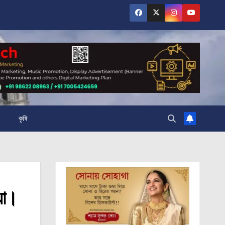
কৃষি
়া।