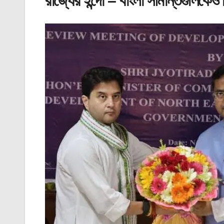
রাজ্যের ইন্দো – বাংলা সীমান্তগুলিকেও