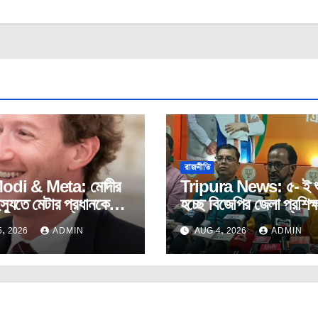
রাজনীতি
di & Meta: মোদীর
Tripura News: ৫- ই শু
্যুতে মেটার প্রধানকে
হচ্ছে বিজেপির জেলা প্রশিক্
ওয়ার দাবি সংসদীয়
কর্মসূচি।
, 2026
ADMIN
AUG 4, 2026
ADMIN
লের।