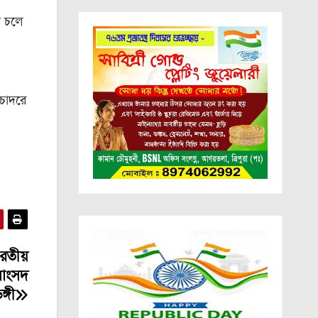
ে চলে
 চাদরে
রতীয়
সাংসদ
ঙ্গী