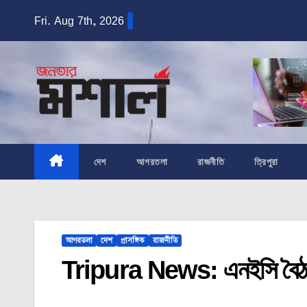
Skip
Fri. Aug 7th, 2026
to
content
দেশ
আগরতলা
রাজনীতি
ত্রিপুরা
আগরতলা
দেশ
প্রাসঙ্গিক
রাজনীতি
Tripura News: এনইসি বৈঠকক