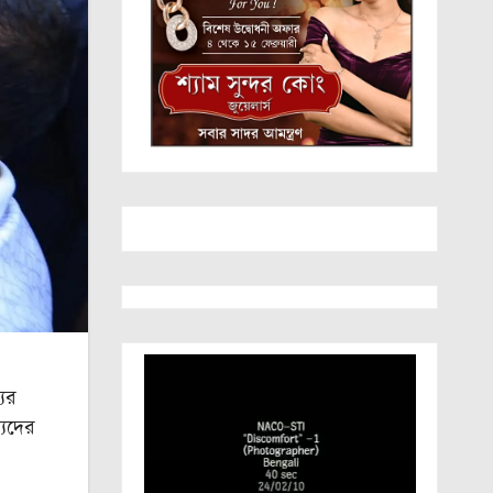
ের
্যদের