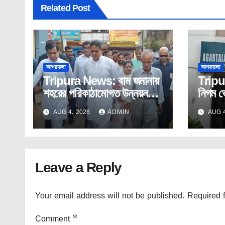
Related Post
আগরতলা
আগরতলা
Tripura News: বাম জমানায়
Tripu
শহরের পরিকাঠামোগত উন্নয়ন
নিগম ভ
ছিল সম্পূর্ণ উপেক্ষিত: মুখ্যমন্ত্রী
কর্পোরে
AUG 4, 2026
ADMIN
AUG 4
ভাজপা!
Leave a Reply
Your email address will not be published.
Required 
Comment
*