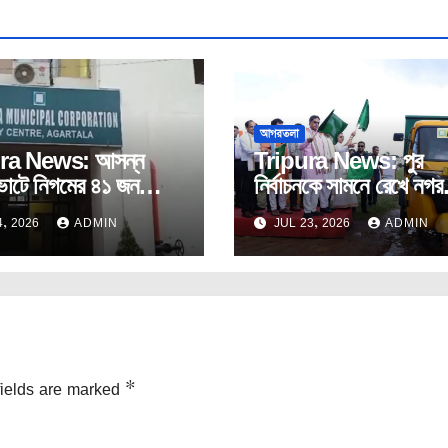
আগরতলা
ra News: আসন্ন
Tripura News: পুর
োটে নিগমের ৪১ জন
নির্বাচনকে সামনে রেখে নগর
টরকে টিকিট দেবে না
উন্নয়নে একাধিক জনমুখী প্র
, 2026
ADMIN
JUL 23, 2026
ADMIN
উদ্বোধন।
fields are marked
*