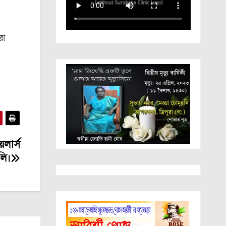
রা
েলার্স
লি।