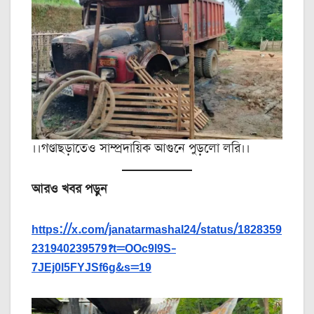
।।গণ্ডাছড়াতেও সাম্প্রদায়িক আগুনে পুড়লো লরি।।
আরও খবর পড়ুন
https://x.com/janatarmashal24/status/1828359
231940239579?t=OOc9l9S-
7JEj0l5FYJSf6g&s=19