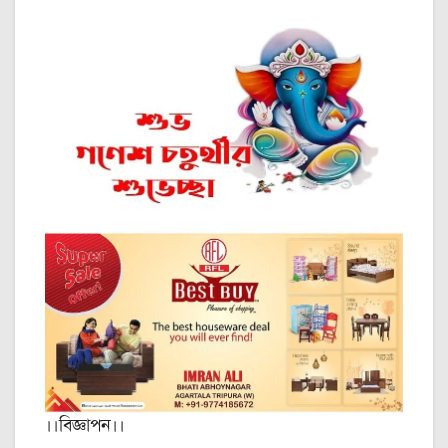
।।বিজ্ঞাপন।।