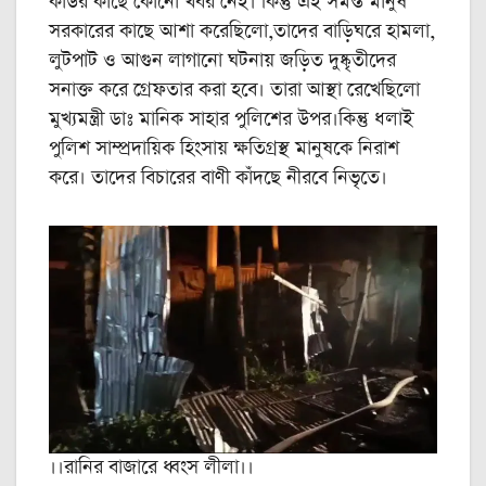
কাউর কাছে কোনো খবর নেই। কিন্তু এই সমস্ত মানুষ
সরকারের কাছে আশা করেছিলো,তাদের বাড়িঘরে হামলা,
লুটপাট ও আগুন লাগানো ঘটনায় জড়িত দুষ্কৃতীদের
সনাক্ত করে গ্রেফতার করা হবে। তারা আস্থা রেখেছিলো
মুখ্যমন্ত্রী ডাঃ মানিক সাহার পুলিশের উপর।কিন্তু ধলাই
পুলিশ সাম্প্রদায়িক হিংসায় ক্ষতিগ্রস্থ মানুষকে নিরাশ
করে। তাদের বিচারের বাণী কাঁদছে নীরবে নিভৃতে।
।।রানির বাজারে ধ্বংস লীলা।।