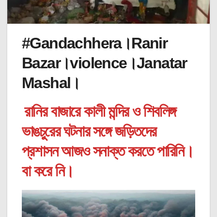
#
Gandachhera।Ranir
Bazar।violence।Janatar
Mashal।
রানির বাজারে কালী মন্দির ও শিবলিঙ্গ
ভাঙচুরের ঘটনার সঙ্গে জড়িতদের
প্রশাসন আজও সনাক্ত করতে পারিনি।
বা করে নি।