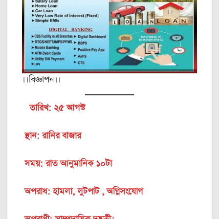
।।বিজ্ঞাপন।।
তারিখ: ২৫ আগস্ট
স্থান: রানির বাজার
সময়: রাত আনুমানিক ১০টা
অপরাধ: হামলা, লুটপাট , অগ্নিসংযোগ