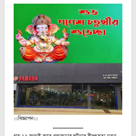
।।বিজ্ঞাপন।।