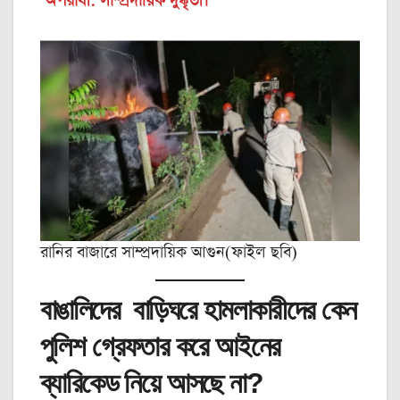
অপরাধী: সাম্প্রদায়িক দুষ্কৃতী।
রানির বাজারে সাম্প্রদায়িক আগুন(ফাইল ছবি)
বাঙালিদের বাড়িঘরে হামলাকারীদের কেন
পুলিশ গ্রেফতার করে আইনের
ব্যারিকেড নিয়ে আসছে না?