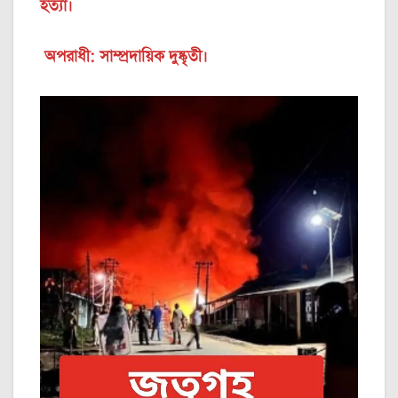
হত্যা।
অপরাধী: সাম্প্রদায়িক দুষ্কৃতী।