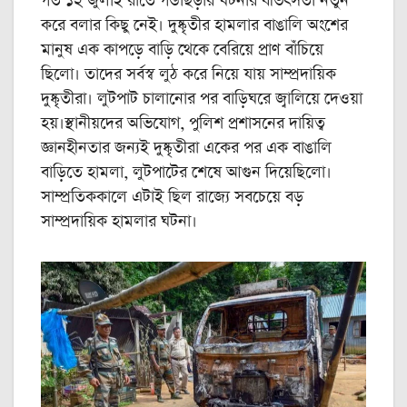
গত ১২ জুলাই রাতে গন্ডাছড়ার ঘটনার বীভৎসতা নতুন
করে বলার কিছু নেই। দুষ্কৃতীর হামলার বাঙালি অংশের
মানুষ এক কাপড়ে বাড়ি থেকে বেরিয়ে প্রাণ বাঁচিয়ে
ছিলো। তাদের সর্বস্ব লুঠ করে নিয়ে যায় সাম্প্রদায়িক
দুষ্কৃতীরা। লুটপাট চালানোর পর বাড়িঘরে জ্বালিয়ে দেওয়া
হয়।স্থানীয়দের অভিযোগ, পুলিশ প্রশাসনের দায়িত্ব
জ্ঞানহীনতার জন্যই দুষ্কৃতীরা একের পর এক বাঙালি
বাড়িতে হামলা, লুটপাটের শেষে আগুন দিয়েছিলো।
সাম্প্রতিককালে এটাই ছিল রাজ্যে সবচেয়ে বড়
সাম্প্রদায়িক হামলার ঘটনা।