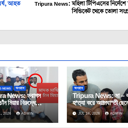
র্ষ, আহত
Tripura News: মহিলা টিপিএসের নির্দেশে
সিন্ডিকেট থেকে তোলা সংগ্
G NEWS
অপরাধ
অপরাধ
ra News: ড্রাগস
Tripura News: মা – ব
চাঁন মিয়ার বিরুদ্ধে
হ*ত্যা করে আ*ত্মঘা*তী ছে
ক রাহুলের মামলা দায়ের।
ঘটনায়পশ্চিম মুহুরীপুরে।
, 2026
ADMIN
JUL 24, 2026
ADMIN