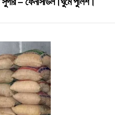
ন সুগার – ফেনসিডিল।ঘুমে পুলিশ।