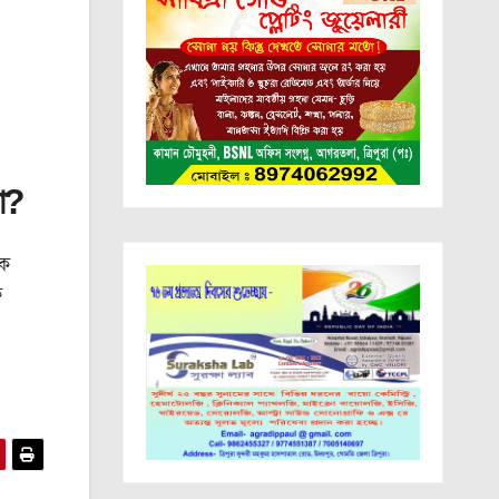
রা?
দক
ক