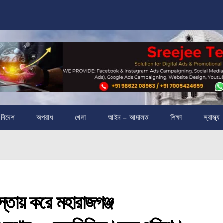
বিদেশ
অপরাধ
খেলা
আইন – আদালত
শিক্ষা
স্বাস্থ্য
ায় করে মহারাজগঞ্জ