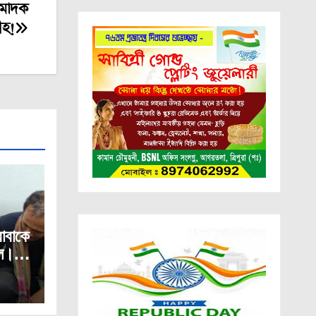
 মাদক
রহ!
াবাকে
লে।