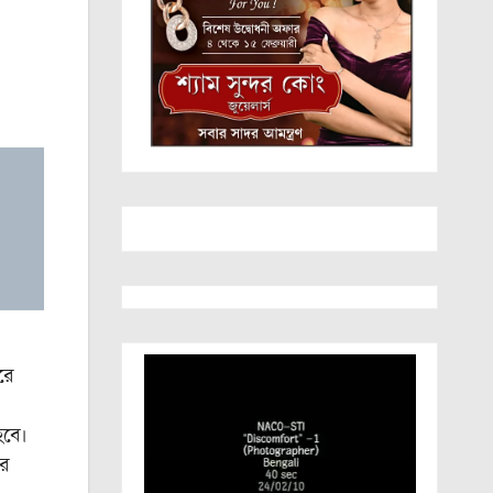
রে
হবে।
ের