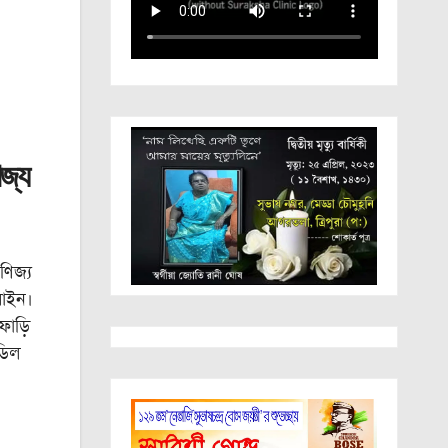
িজ্য
ণিজ্য
রোইন।
ফাড়ি
ডিল